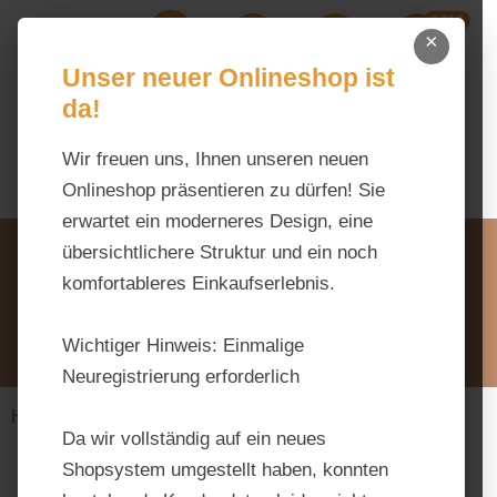
0,00 €
Zum Hauptinhalt springen
×
Ihr Warenk
Du hast 0 Produkte auf dem M
Unser neuer Onlineshop ist
da!
Wir freuen uns, Ihnen unseren neuen
Onlineshop präsentieren zu dürfen! Sie
erwartet ein moderneres Design, eine
Unsere Vorteile
übersichtlichere Struktur und ein noch
Beratung via WhatsApp:
komfortableres Einkaufserlebnis.
0176 / 99 66 31 80
Schreiben Sie uns:
Wichtiger Hinweis:
Einmalige
info@tierfutter-fischer.de
Neuregistrierung erforderlich
Haus & Hoftiere
Geflügel
Hühner
Da wir vollständig auf ein neues
Shopsystem umgestellt haben, konnten
Bildergalerie überspringen