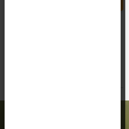
Produkt Anzahl: Gib den gewünschten Wert e
In den Warenkorb
Sack
Zum Merkzettel hinzufügen
Beschreibung
Havens Scharrel-Mehl 25 kg Havens Scharrel-Mehl ist
ein vollwertiges, natürliches Legemehl mit grober
Struktur, das spezie…
Mehr
Bewertungen
Alles für Ihr Tier