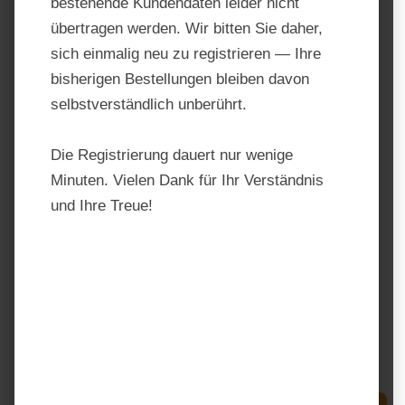
bestehende Kundendaten leider nicht
übertragen werden. Wir bitten Sie daher,
sich einmalig neu zu registrieren — Ihre
bisherigen Bestellungen bleiben davon
selbstverständlich unberührt.
Die Registrierung dauert nur wenige
Minuten. Vielen Dank für Ihr Verständnis
und Ihre Treue!
Havens Scharrel Mehl
Produktnummer:
06003
Hersteller:
Havens
Regulärer Preis:
18,40 €
Preise inkl. MwSt. zzgl. Versandkosten