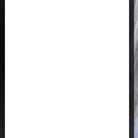
Regional & persönlich
Ihr Fachhandel vor Ort – zuverlässig,
nah und mit echter Leidenschaft für
Tierfutter.
Qualität, die überzeugt
Ausgewählte Futtermittel und Zubehör
für gesunde Tiere und zufriedene