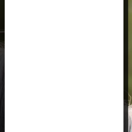
Schnelle Lieferung
Montags bis 18 Uhr bestellt, noch in
der selben Woche bis Samstag
geliefert.
Öffnungszeiten
Mo–Fr: 08:00 – 17:00 Uhr | Sa: 09:00
– 13:00 Uhr