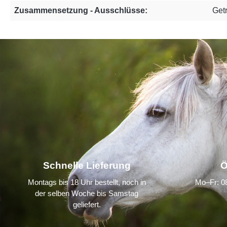
Zusammensetzung - Ausschlüsse:
Getr
Schnelle Lieferung
Ö
Montags bis 18 Uhr bestellt, noch in
Mo–Fr: 08
der selben Woche bis Samstag
geliefert.