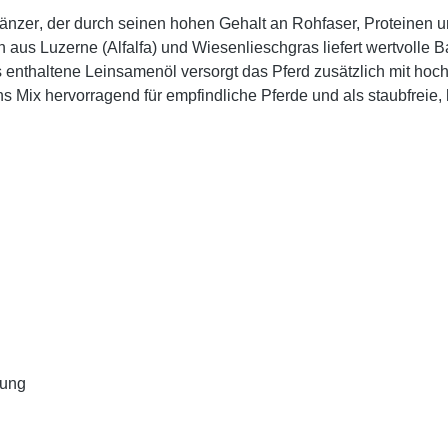
gänzer
, der durch seinen hohen Gehalt an
Rohfaser, Proteinen 
on aus
Luzerne (Alfalfa)
und
Wiesenlieschgras
liefert wertvolle 
s enthaltene
Leinsamenöl
versorgt das Pferd zusätzlich mit hoc
 Mix hervorragend für empfindliche Pferde und als staubfreie,
uung