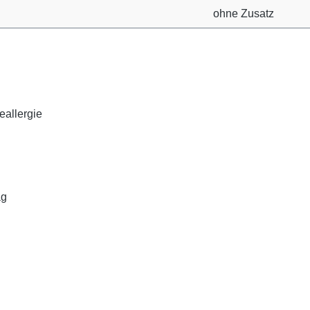
ohne Zusatz
eallergie
ag