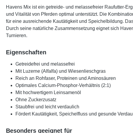
Havens Mix ist ein
getreide- und melassefreier Raufutter-Er
und Vitalität von Pferden optimal unterstützt. Die Kombinati
für eine ausreichende
Kautätigkeit und Speichelbildung
. Da
Durch seine natürliche Zusammensetzung eignet sich Havens
Turnieren.
Eigenschaften
Getreidefrei und melassefrei
Mit Luzerne (Alfalfa) und Wiesenlieschgras
Reich an Rohfaser, Proteinen und Aminosäuren
Optimales Calcium-Phosphor-Verhältnis (2:1)
Mit hochwertigem Leinsamenöl
Ohne Zuckerzusatz
Staubfrei und leicht verdaulich
Fördert Kautätigkeit, Speichelfluss und gesunde Verda
Besonders geeignet für