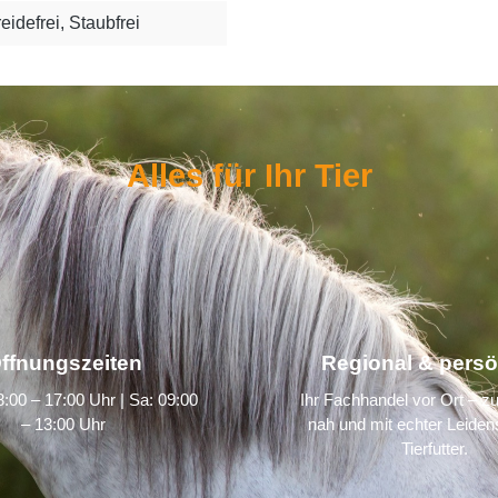
eidefrei, Staubfrei
Alles für Ihr Tier
ffnungszeiten
Regional & persö
:00 – 17:00 Uhr | Sa: 09:00
Ihr Fachhandel vor Ort – zu
– 13:00 Uhr
nah und mit echter Leidens
Tierfutter.