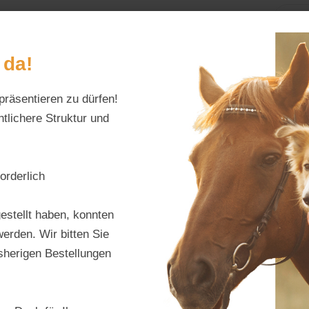
Home
Alles fürs Pf
 da!
präsentieren zu dürfen!
Schreiben Sie uns:
Öffnungszeiten:
info@tierfutter-fischer.de
Mo–Fr: 9–18 Uhr · S
tlichere Struktur und
orderlich
Have
estellt haben, konnten
erden. Wir bitten Sie
Produktnu
isherigen Bestellungen
Hersteller:
H
Regulärer Pr
16,60 