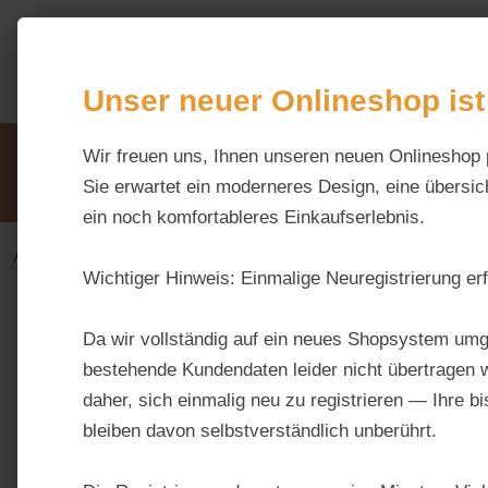
m Hauptinhalt springen
Zur Suche springen
Zur Hauptnavigation springen
Unser neuer Onlineshop ist
Unsere Vorteile
Wir freuen uns, Ihnen unseren neuen Onlineshop 
Beratung via WhatsApp:
0176 / 99 66 31 80
Sie erwartet ein moderneres Design, eine übersich
ein noch komfortableres Einkaufserlebnis.
Alles fürs Pferd
Futtermittel
Freizeit
Wichtiger Hinweis:
Einmalige Neuregistrierung erf
Bildergalerie überspringen
Da wir vollständig auf ein neues Shopsystem umg
bestehende Kundendaten leider nicht übertragen w
daher, sich einmalig neu zu registrieren — Ihre b
bleiben davon selbstverständlich unberührt.