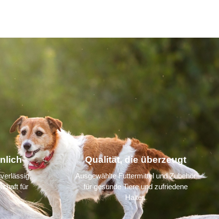
nlich
Qualität, die überzeugt
verlässig,
Ausgewählte Futtermittel und Zubehör
chaft für
für gesunde Tiere und zufriedene
Halter.