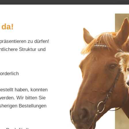
Home
Alles fürs Pf
 da!
präsentieren zu dürfen!
Schreiben Sie uns:
Öffnungszeiten:
info@tierfutter-fischer.de
Mo–Fr: 9–18 Uhr · S
tlichere Struktur und
orderlich
Haven
estellt haben, konnten
Mais 
erden. Wir bitten Sie
isherigen Bestellungen
Produktnu
Hersteller:
H