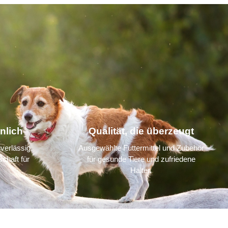
nlich
Qualität, die überzeugt
verlässig,
Ausgewählte Futtermittel und Zubehör
chaft für
für gesunde Tiere und zufriedene
Halter.