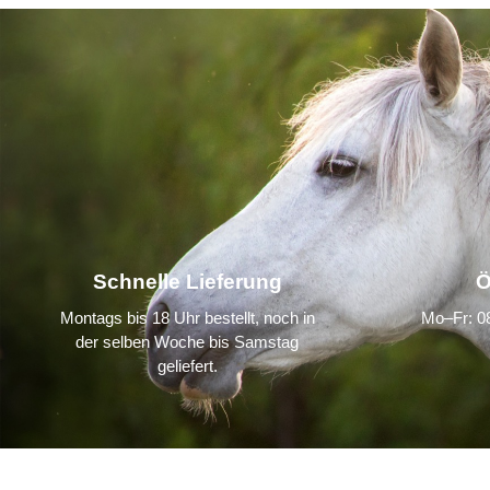
Schnelle Lieferung
Ö
Montags bis 18 Uhr bestellt, noch in
Mo–Fr: 08
der selben Woche bis Samstag
geliefert.