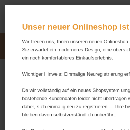
m Hauptinhalt springen
Zur Suche springen
Zur Hauptnavigation springen
Unser neuer Onlineshop ist
Unsere Vorteile
Wir freuen uns, Ihnen unseren neuen Onlineshop 
Beratung via WhatsApp:
0176 / 99 66 31 80
Sie erwartet ein moderneres Design, eine übersich
ein noch komfortableres Einkaufserlebnis.
Haus & Hoftiere
Geflügel
Tauben
Wichtiger Hinweis:
Einmalige Neuregistrierung erf
Bildergalerie überspringen
Da wir vollständig auf ein neues Shopsystem umg
bestehende Kundendaten leider nicht übertragen w
daher, sich einmalig neu zu registrieren — Ihre b
bleiben davon selbstverständlich unberührt.