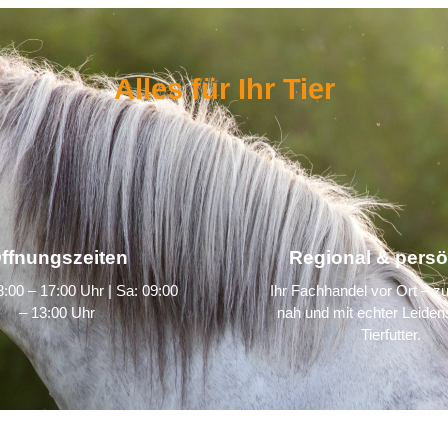
Alles für Ihr Tier
ffnungszeiten
Regional & persö
:00 – 17:00 Uhr | Sa: 09:00
Ihr Fachhandel vor Ort – zu
– 13:00 Uhr
nah und mit echter Leidens
Tierfutter.