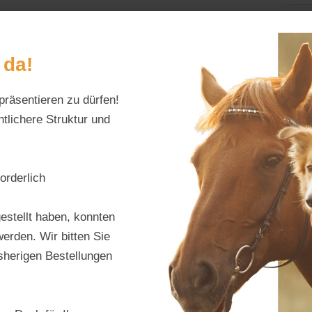
Home
Alles fürs Pf
 da!
präsentieren zu dürfen!
Schreiben Sie uns:
Öffnungszeiten:
info@tierfutter-fischer.de
Mo–Fr: 9–18 Uhr · S
tlichere Struktur und
orderlich
Göbel
estellt haben, konnten
55Ah
erden. Wir bitten Sie
isherigen Bestellungen
Produktnu
Hersteller:
G