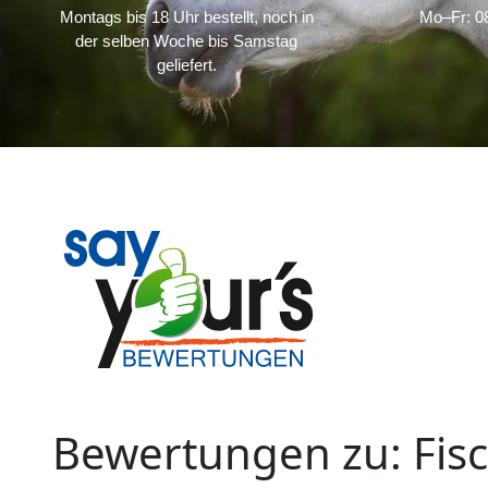
Montags bis 18 Uhr bestellt, noch in
Mo–Fr: 08
der selben Woche bis Samstag
geliefert.