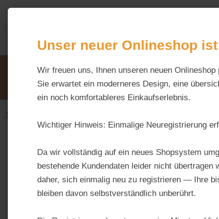
m Hauptinhalt springen
Zur Suche springen
Zur Hauptnavigation springen
Unser neuer Onlineshop ist
Unsere Vorteile
Wir freuen uns, Ihnen unseren neuen Onlineshop 
Beratung via WhatsApp:
0176 / 99 66 31 80
Sie erwartet ein moderneres Design, eine übersich
ein noch komfortableres Einkaufserlebnis.
Stall & Weide
Batterie
Wichtiger Hinweis:
Einmalige Neuregistrierung erf
Bildergalerie überspringen
Da wir vollständig auf ein neues Shopsystem umg
bestehende Kundendaten leider nicht übertragen w
daher, sich einmalig neu zu registrieren — Ihre b
bleiben davon selbstverständlich unberührt.