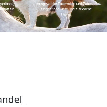
verlässig,
Ausgewählte Futtermittel und Zubehör
chaft für
für gesunde Tiere und zufriedene
Halter.