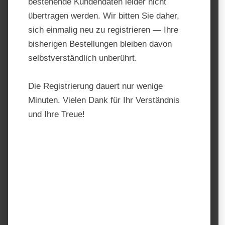
bestehende Kundendaten leider nicht
übertragen werden. Wir bitten Sie daher,
sich einmalig neu zu registrieren — Ihre
bisherigen Bestellungen bleiben davon
selbstverständlich unberührt.
Die Registrierung dauert nur wenige
Minuten. Vielen Dank für Ihr Verständnis
und Ihre Treue!
Göbel Alkaline Batterie – 9V /
120Ah
Produktnummer:
10573
Hersteller:
Göbel
Regulärer Preis:
37,30 €
Preise inkl. MwSt. zzgl. Versandkosten