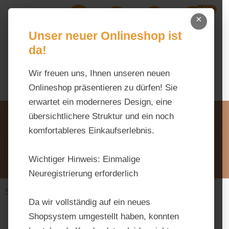
0,00 €
Zum Hauptinhalt springen
×
Ihr Warenk
Du hast 0 Produkte auf dem M
Unser neuer Onlineshop ist
da!
Wir freuen uns, Ihnen unseren neuen
Onlineshop präsentieren zu dürfen! Sie
erwartet ein moderneres Design, eine
Unsere Vorteile
übersichtlichere Struktur und ein noch
Beratung via WhatsApp:
komfortableres Einkaufserlebnis.
0176 / 99 66 31 80
Schreiben Sie uns:
Wichtiger Hinweis:
Einmalige
info@tierfutter-fischer.de
Neuregistrierung erforderlich
Stall & Weide
Batterie
Da wir vollständig auf ein neues
Shopsystem umgestellt haben, konnten
Bildergalerie überspringen