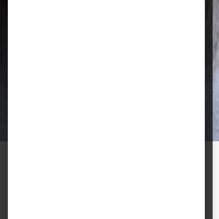
Qualität, die überzeugt
Ausgewählte Futtermittel und Zubehör
für gesunde Tiere und zufriedene
Halter.