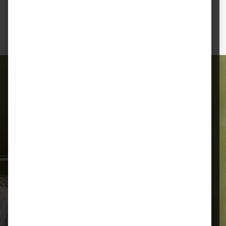
Bitte helfen Sie mit, die Umwelt zu schützen, und
entsorgen Sie Batterien fachgerecht.
Alles für Ihr Tier
Schnelle Lieferung
Montags bis 18 Uhr bestellt, noch in
der selben Woche bis Samstag
geliefert.