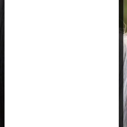
Öffnungszeiten
Mo–Fr: 08:00 – 17:00 Uhr | Sa: 09:00
– 13:00 Uhr
Regional & persönlich
Ihr Fachhandel vor Ort – zuverlässig,
nah und mit echter Leidenschaft für
Tierfutter.