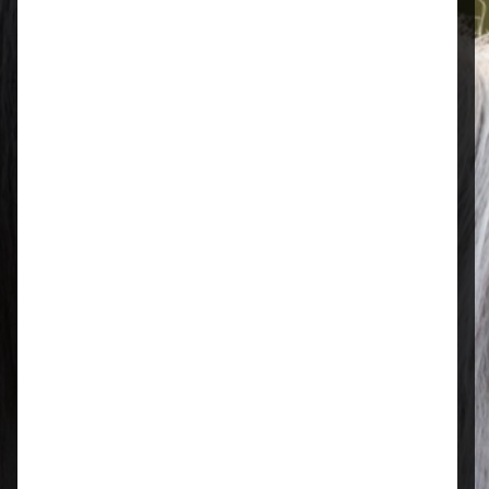
Öffnungszeiten
Mo–Fr: 08:00 – 17:00 Uhr | Sa: 09:00
– 13:00 Uhr
Regional & persönlich
Ihr Fachhandel vor Ort – zuverlässig,
nah und mit echter Leidenschaft für
Tierfutter.