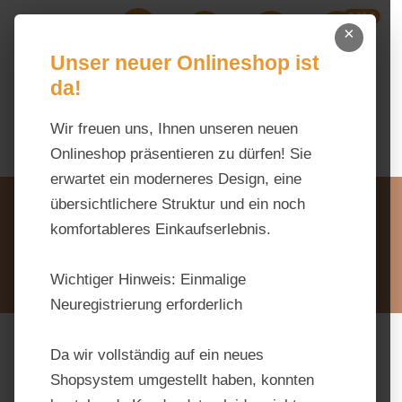
0,00 €
Zum Hauptinhalt springen
×
Ihr Warenk
Du hast 0 Produkte auf dem M
Unser neuer Onlineshop ist
da!
Wir freuen uns, Ihnen unseren neuen
Onlineshop präsentieren zu dürfen! Sie
erwartet ein moderneres Design, eine
Unsere Vorteile
übersichtlichere Struktur und ein noch
Beratung via WhatsApp:
komfortableres Einkaufserlebnis.
0176 / 99 66 31 80
Schreiben Sie uns:
Wichtiger Hinweis:
Einmalige
info@tierfutter-fischer.de
Neuregistrierung erforderlich
Da wir vollständig auf ein neues
Bildergalerie überspringen
Shopsystem umgestellt haben, konnten