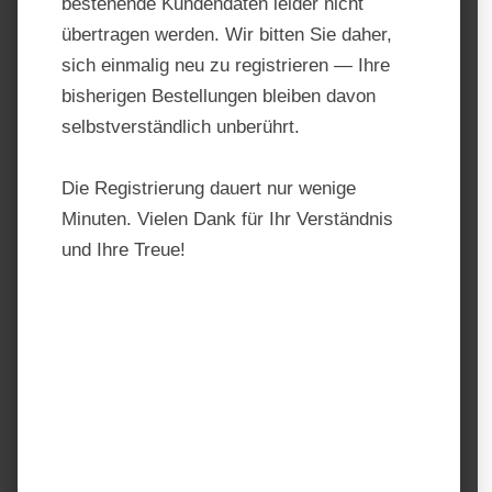
bestehende Kundendaten leider nicht
übertragen werden. Wir bitten Sie daher,
sich einmalig neu zu registrieren — Ihre
bisherigen Bestellungen bleiben davon
selbstverständlich unberührt.
Die Registrierung dauert nur wenige
Minuten. Vielen Dank für Ihr Verständnis
Gallagher Torgriff Soft Touch
und Ihre Treue!
Produktnummer:
696003
Hersteller:
Gallagher
Regulärer Preis:
5,30 €
Preise inkl. MwSt. zzgl. Versandkosten
auswählen
Einheit