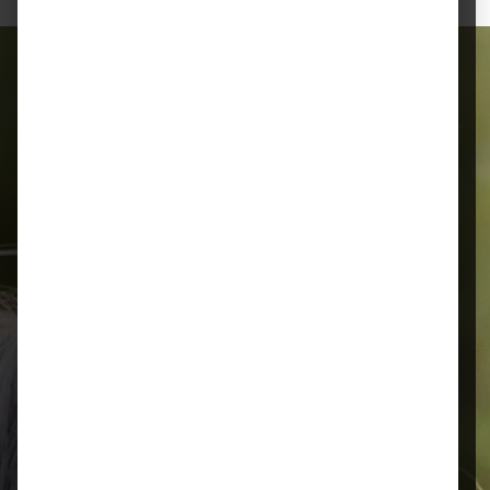
Alles für Ihr Tier
Schnelle Lieferung
Montags bis 18 Uhr bestellt, noch in
der selben Woche bis Samstag
geliefert.