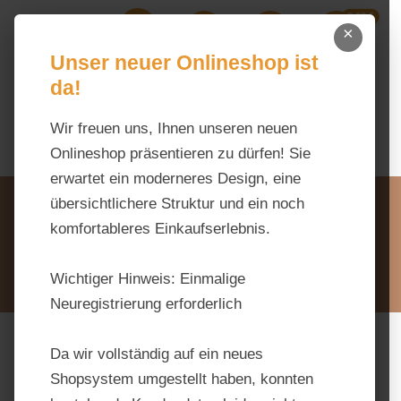
0,00 €
Zum Hauptinhalt springen
×
Ihr Warenk
Du hast 0 Produkte auf dem M
Unser neuer Onlineshop ist
da!
Wir freuen uns, Ihnen unseren neuen
Onlineshop präsentieren zu dürfen! Sie
erwartet ein moderneres Design, eine
Unsere Vorteile
übersichtlichere Struktur und ein noch
Beratung via WhatsApp:
komfortableres Einkaufserlebnis.
0176 / 99 66 31 80
Schreiben Sie uns:
Wichtiger Hinweis:
Einmalige
info@tierfutter-fischer.de
Neuregistrierung erforderlich
Da wir vollständig auf ein neues
Bildergalerie überspringen
Shopsystem umgestellt haben, konnten