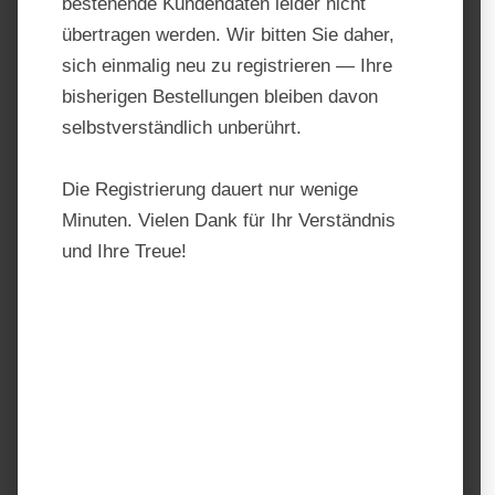
bestehende Kundendaten leider nicht
übertragen werden. Wir bitten Sie daher,
sich einmalig neu zu registrieren — Ihre
bisherigen Bestellungen bleiben davon
selbstverständlich unberührt.
Die Registrierung dauert nur wenige
Minuten. Vielen Dank für Ihr Verständnis
Gallagher Torgriff Soft Touch
und Ihre Treue!
Produktnummer:
055722
Hersteller:
Gallagher
Regulärer Preis:
17,89 €
Preise inkl. MwSt. zzgl. Versandkosten
auswählen
Einheit