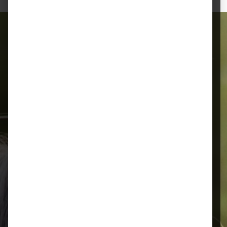
Alles für Ihr Tier
Schnelle Lieferung
Montags bis 18 Uhr bestellt, noch in
der selben Woche bis Samstag
geliefert.