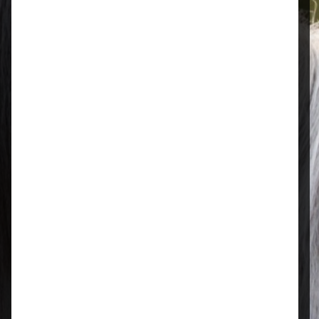
Öffnungszeiten
Mo–Fr: 08:00 – 17:00 Uhr | Sa: 09:00
– 13:00 Uhr
Regional & persönlich
Ihr Fachhandel vor Ort – zuverlässig,
nah und mit echter Leidenschaft für
Tierfutter.