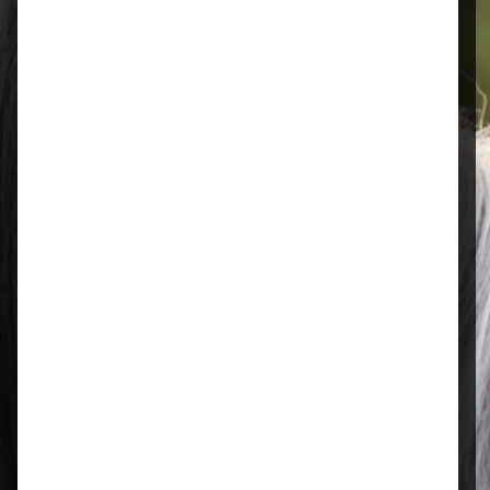
Öffnungszeiten
Mo–Fr: 08:00 – 17:00 Uhr | Sa: 09:00
– 13:00 Uhr
Regional & persönlich
Ihr Fachhandel vor Ort – zuverlässig,
nah und mit echter Leidenschaft für
Tierfutter.