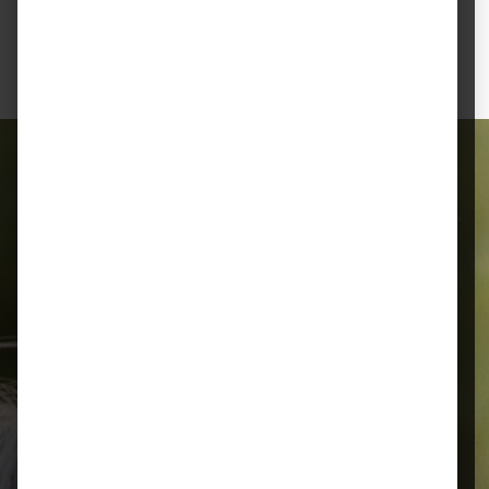
Bitte helfen Sie mit, die Umwelt zu schützen, und
entsorgen Sie Batterien fachgerecht.
Alles für Ihr Tier
Schnelle Lieferung
Montags bis 18 Uhr bestellt, noch in
der selben Woche bis Samstag
geliefert.