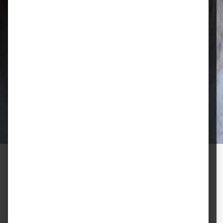
Qualität, die überzeugt
Ausgewählte Futtermittel und Zubehör
für gesunde Tiere und zufriedene
Halter.