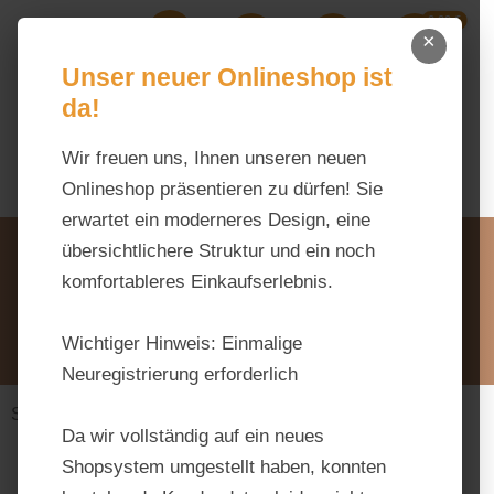
0,00 €
Zum Hauptinhalt springen
×
Ihr Warenk
Du hast 0 Produkte auf dem M
Unser neuer Onlineshop ist
da!
Wir freuen uns, Ihnen unseren neuen
Onlineshop präsentieren zu dürfen! Sie
erwartet ein moderneres Design, eine
Unsere Vorteile
übersichtlichere Struktur und ein noch
Beratung via WhatsApp:
komfortableres Einkaufserlebnis.
0176 / 99 66 31 80
Schreiben Sie uns:
Wichtiger Hinweis:
Einmalige
info@tierfutter-fischer.de
Neuregistrierung erforderlich
Stall & Weide
Batterie
Da wir vollständig auf ein neues
Shopsystem umgestellt haben, konnten
Bildergalerie überspringen