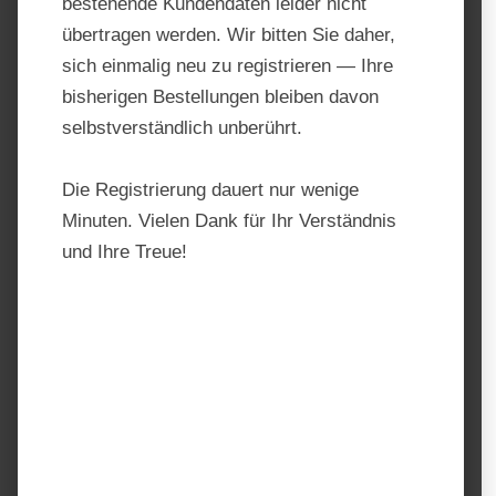
bestehende Kundendaten leider nicht
übertragen werden. Wir bitten Sie daher,
sich einmalig neu zu registrieren — Ihre
bisherigen Bestellungen bleiben davon
selbstverständlich unberührt.
Die Registrierung dauert nur wenige
Minuten. Vielen Dank für Ihr Verständnis
und Ihre Treue!
Gallagher Powerpack Alkaline
Batterie – 9V / 175Ah
Produktnummer:
TF10085
Hersteller:
Gallagher
Regulärer Preis:
44,49 €
Preise inkl. MwSt. zzgl. Versandkosten