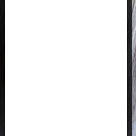
– 13:00 Uhr
Regional & persönlich
Ihr Fachhandel vor Ort – zuverlässig,
nah und mit echter Leidenschaft für
Tierfutter.
Qualität, die überzeugt
Ausgewählte Futtermittel und Zubehör