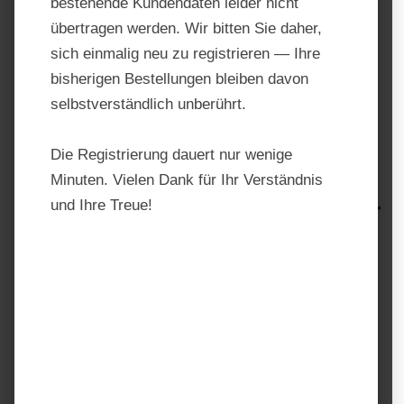
bestehende Kundendaten leider nicht
übertragen werden. Wir bitten Sie daher,
sich einmalig neu zu registrieren — Ihre
bisherigen Bestellungen bleiben davon
selbstverständlich unberührt.
Die Registrierung dauert nur wenige
Minuten. Vielen Dank für Ihr Verständnis
und Ihre Treue!
Gallagher M350 – Netzgerät für
Zaunlängen bis 28 km
Produktnummer:
323305
Hersteller:
Gallagher
Regulärer Preis:
218,98 €
Preise inkl. MwSt. zzgl. Versandkosten