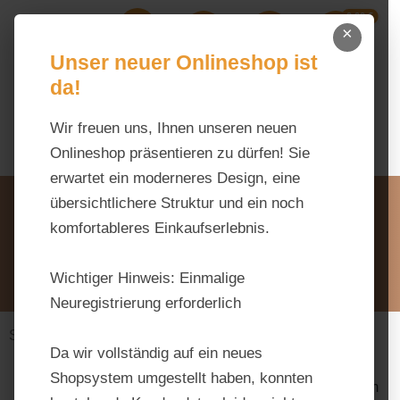
0,00 €
Zum Hauptinhalt springen
×
Ihr Warenk
Du hast 0 Produkte auf dem M
Unser neuer Onlineshop ist
da!
Wir freuen uns, Ihnen unseren neuen
Onlineshop präsentieren zu dürfen! Sie
erwartet ein moderneres Design, eine
Unsere Vorteile
übersichtlichere Struktur und ein noch
Beratung via WhatsApp:
komfortableres Einkaufserlebnis.
0176 / 99 66 31 80
Schreiben Sie uns:
Wichtiger Hinweis:
Einmalige
info@tierfutter-fischer.de
Neuregistrierung erforderlich
Stall & Weide
Weidezaungeräte
Da wir vollständig auf ein neues
Shopsystem umgestellt haben, konnten
Bildergalerie überspringen