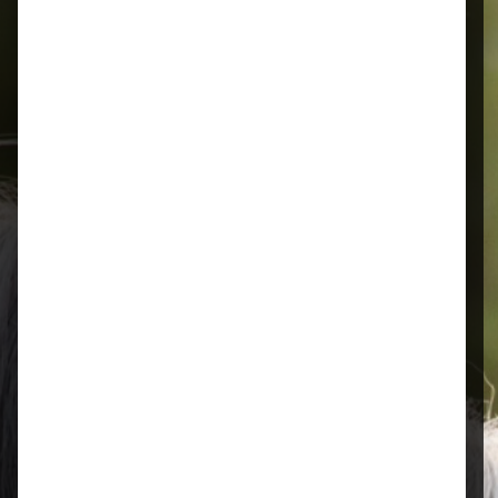
Alles für Ihr Tier
Schnelle Lieferung
Montags bis 18 Uhr bestellt, noch in
der selben Woche bis Samstag
geliefert.
Öffnungszeiten
Mo–Fr: 08:00 – 17:00 Uhr | Sa: 09:00