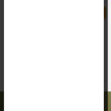
Produkt Anzahl: Gib den gewünschten Wert e
In den Warenkorb
Zum Merkzettel hinzufügen
Beschreibung
Gallagher M350 – Netzgerät für Zaunlängen bis 28 km
Das Gallagher M350 (Art.-Nr. 323305) ist das kleinste
Modell der Speci…
Mehr
Bewertungen