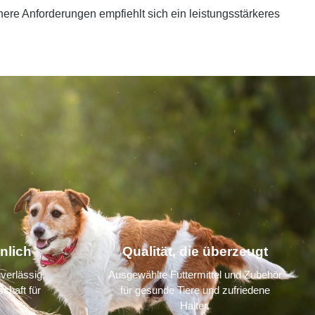
ere Anforderungen empfiehlt sich ein leistungsstärkeres
nlich
Qualität, die überzeugt
verlässig,
Ausgewählte Futtermittel und Zubehör
chaft für
für gesunde Tiere und zufriedene
Halter.