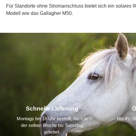
Für Standorte ohne Stromanschluss bietet sich ein solares W
Modell wie das Gallagher M50.
Schnelle Lieferung
Ö
Montags bis 18 Uhr bestellt, noch in
Mo–Fr: 08
der selben Woche bis Samstag
geliefert.