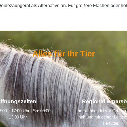
eidezaungerät als Alternative an. Für größere Flächen oder höh
Alles für Ihr Tier
ffnungszeiten
Regional & persö
:00 – 17:00 Uhr | Sa: 09:00
Ihr Fachhandel vor Ort – zu
– 13:00 Uhr
nah und mit echter Leidens
Tierfutter.