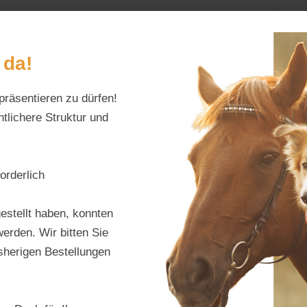
Home
Alles fürs Pf
 da!
präsentieren zu dürfen!
Schreiben Sie uns:
Öffnungszeiten:
info@tierfutter-fischer.de
Mo–Fr: 9–18 Uhr · S
tlichere Struktur und
orderlich
Gall
estellt haben, konnten
Weid
erden. Wir bitten Sie
isherigen Bestellungen
Lösu
Klein