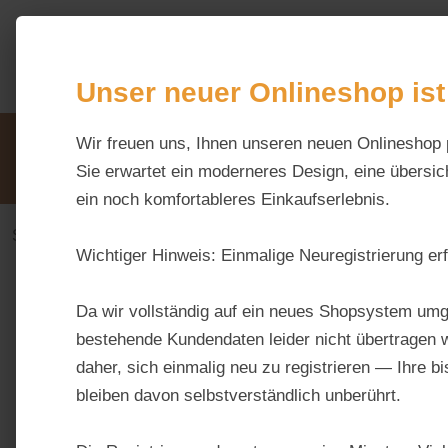
m Hauptinhalt springen
Zur Suche springen
Zur Hauptnavigation springen
Unser neuer Onlineshop ist
Unsere Vorteile
Wir freuen uns, Ihnen unseren neuen Onlineshop 
Beratung via WhatsApp:
0176 / 99 66 31 80
Sie erwartet ein moderneres Design, eine übersich
ein noch komfortableres Einkaufserlebnis.
Stall & Weide
Weidezaungeräte
Wichtiger Hinweis:
Einmalige Neuregistrierung erf
Bildergalerie überspringen
Da wir vollständig auf ein neues Shopsystem umg
bestehende Kundendaten leider nicht übertragen w
daher, sich einmalig neu zu registrieren — Ihre b
bleiben davon selbstverständlich unberührt.