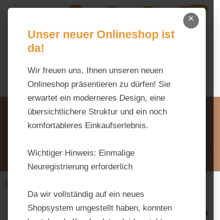
0,00 €
Zum Hauptinhalt springen
×
Ihr Warenk
Du hast 0 Produkte auf dem M
Unser neuer Onlineshop ist
da!
Wir freuen uns, Ihnen unseren neuen
Onlineshop präsentieren zu dürfen! Sie
erwartet ein moderneres Design, eine
Unsere Vorteile
übersichtlichere Struktur und ein noch
Beratung via WhatsApp:
komfortableres Einkaufserlebnis.
0176 / 99 66 31 80
Schreiben Sie uns:
Wichtiger Hinweis:
Einmalige
info@tierfutter-fischer.de
Neuregistrierung erforderlich
Stall & Weide
Zaunmaterial
Da wir vollständig auf ein neues
Shopsystem umgestellt haben, konnten
Bildergalerie überspringen