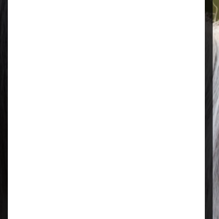
Öffnungszeiten
Mo–Fr: 08:00 – 17:00 Uhr | Sa: 09:00
– 13:00 Uhr
Regional & persönlich
Ihr Fachhandel vor Ort – zuverlässig,
nah und mit echter Leidenschaft für
Tierfutter.