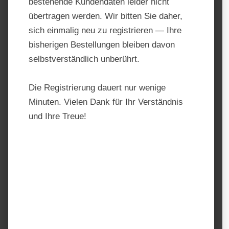
bestehende Kundendaten leider nicht
übertragen werden. Wir bitten Sie daher,
sich einmalig neu zu registrieren — Ihre
bisherigen Bestellungen bleiben davon
selbstverständlich unberührt.
Die Registrierung dauert nur wenige
Minuten. Vielen Dank für Ihr Verständnis
und Ihre Treue!
Gallagher Draht- und
Cordverbinder Vidoflex – 4
Stück
Produktnummer:
060764