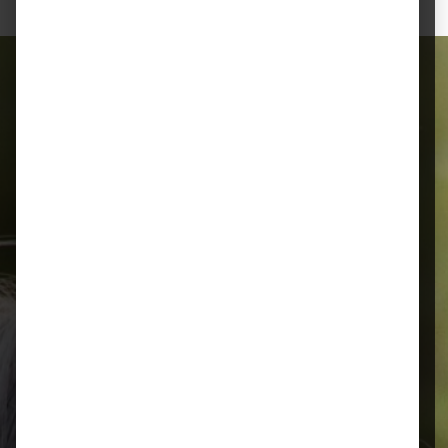
Alles für Ihr Tier
Schnelle Lieferung
Montags bis 18 Uhr bestellt, noch in
der selben Woche bis Samstag
geliefert.