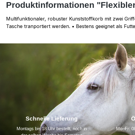
Produktinformationen "Flexible
Multifunktionaler, robuster Kunststoffkorb mit zwei Grif
Tasche tranportiert werden. • Bestens geeignet als Fut
Schnelle Lieferung
Ö
Montags bis 18 Uhr bestellt, noch in
Mo–Fr: 08