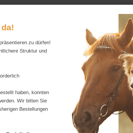
Home
Alles fürs Pf
 da!
präsentieren zu dürfen!
Schreiben Sie uns:
Öffnungszeiten:
info@tierfutter-fischer.de
Mo–Fr: 9–18 Uhr · S
tlichere Struktur und
orderlich
Flexi
estellt haben, konnten
erden. Wir bitten Sie
Produktnu
isherigen Bestellungen
Hersteller:
A
Regulärer Pr
7,99 €