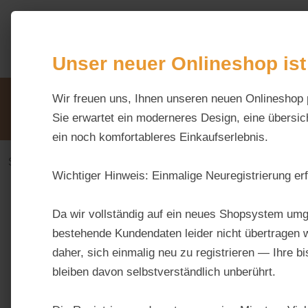
m Hauptinhalt springen
Zur Suche springen
Zur Hauptnavigation springen
Unser neuer Onlineshop ist
Unsere Vorteile
Wir freuen uns, Ihnen unseren neuen Onlineshop 
Beratung via WhatsApp:
0176 / 99 66 31 80
Sie erwartet ein moderneres Design, eine übersich
ein noch komfortableres Einkaufserlebnis.
Stall & Weide
Stallbedarf
Wichtiger Hinweis:
Einmalige Neuregistrierung erf
Bildergalerie überspringen
Da wir vollständig auf ein neues Shopsystem umg
bestehende Kundendaten leider nicht übertragen w
daher, sich einmalig neu zu registrieren — Ihre b
bleiben davon selbstverständlich unberührt.