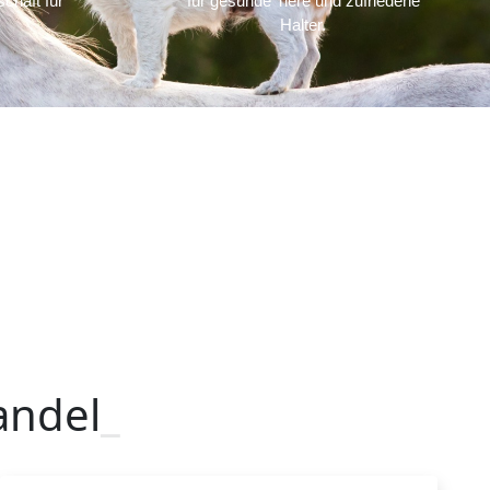
chaft für
für gesunde Tiere und zufriedene
Halter.