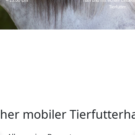
– 13:00 Uhr
nah und mit echter Leidens
Tierfutter.