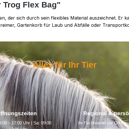
r Trog Flex Bag"
fen, der sich durch sein flexibles Material auszeichnet. Er 
tereimer, Gartenkorb für Laub und Abfälle oder Transportk
Alles für Ihr Tier
ffnungszeiten
Regional & persö
:00 – 17:00 Uhr | Sa: 09:00
Ihr Fachhandel vor Ort – zu