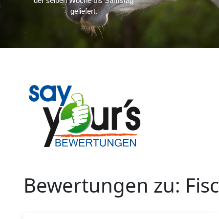
der selben Woche bis Samstag
geliefert.