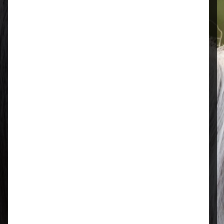
Öffnungszeiten
Mo–Fr: 08:00 – 17:00 Uhr | Sa: 09:00
– 13:00 Uhr
Regional & persönlich
Ihr Fachhandel vor Ort – zuverlässig,
nah und mit echter Leidenschaft für
Tierfutter.