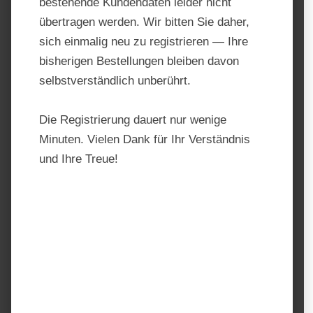
bestehende Kundendaten leider nicht
übertragen werden. Wir bitten Sie daher,
sich einmalig neu zu registrieren — Ihre
bisherigen Bestellungen bleiben davon
selbstverständlich unberührt.
Die Registrierung dauert nur wenige
Minuten. Vielen Dank für Ihr Verständnis
und Ihre Treue!
Flexibler Trog Flex Bag
Produktnummer:
TF10161.26
Hersteller:
Albert Kerbl GmbH
Regulärer Preis:
7,99 €
Preise inkl. MwSt. zzgl. Versandkosten
auswählen
Einheit