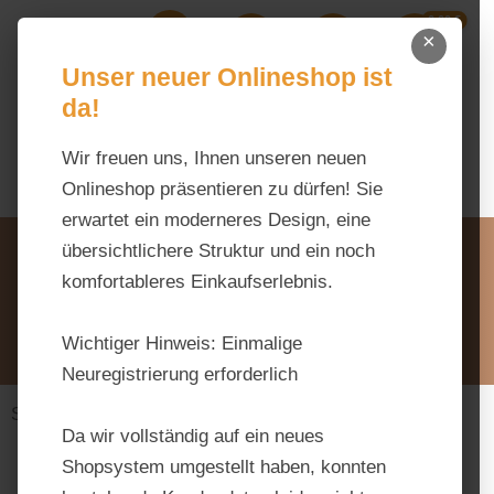
0,00 €
Zum Hauptinhalt springen
×
Ihr Warenk
Du hast 0 Produkte auf dem M
Unser neuer Onlineshop ist
da!
Wir freuen uns, Ihnen unseren neuen
Onlineshop präsentieren zu dürfen! Sie
erwartet ein moderneres Design, eine
Unsere Vorteile
übersichtlichere Struktur und ein noch
Beratung via WhatsApp:
komfortableres Einkaufserlebnis.
0176 / 99 66 31 80
Schreiben Sie uns:
Wichtiger Hinweis:
Einmalige
info@tierfutter-fischer.de
Neuregistrierung erforderlich
Stall & Weide
Stallbedarf
Da wir vollständig auf ein neues
Shopsystem umgestellt haben, konnten
Bildergalerie überspringen