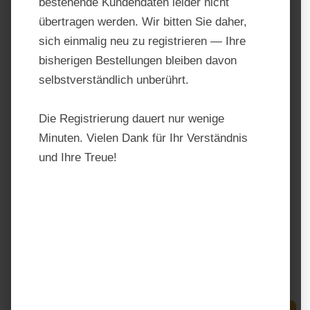
bestehende Kundendaten leider nicht
übertragen werden. Wir bitten Sie daher,
sich einmalig neu zu registrieren — Ihre
bisherigen Bestellungen bleiben davon
selbstverständlich unberührt.
Die Registrierung dauert nur wenige
Minuten. Vielen Dank für Ihr Verständnis
und Ihre Treue!
Ewalia Muskelsaft
Produktnummer:
TF10122
Hersteller:
Ewalia
Regulärer Preis:
17,90 €
Preise inkl. MwSt. zzgl. Versandkosten