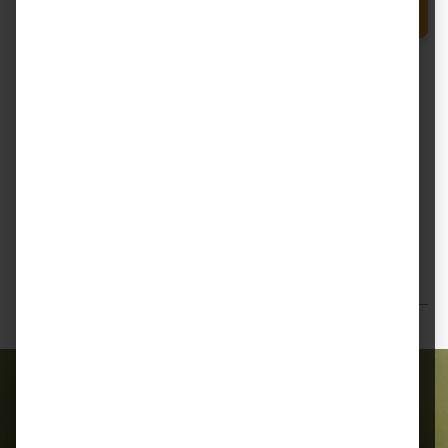
Produkt Anzahl: Gib den gewünschten Wert e
In den Warenkorb
Dosierflasche
Zum Merkzettel hinzufügen
Beschreibung
Ewalia Muskelsaft – natürliche Unterstützung für
Muskulatur & Regeneration Ewalia Muskelsaft ist ein
flüssiges Ergänzung…
Mehr
Bewertungen
Alles für Ihr Tier