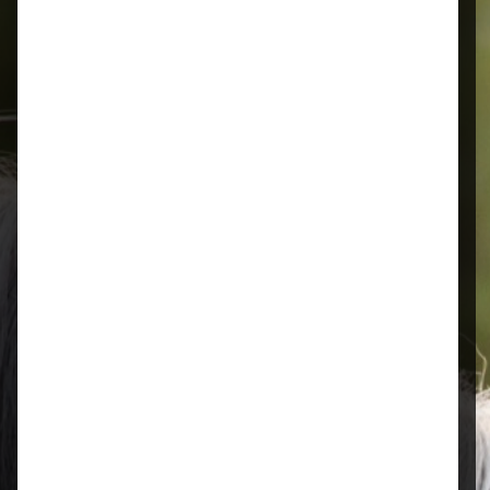
Schnelle Lieferung
Montags bis 18 Uhr bestellt, noch in
der selben Woche bis Samstag
geliefert.
Öffnungszeiten
Mo–Fr: 08:00 – 17:00 Uhr | Sa: 09:00
– 13:00 Uhr