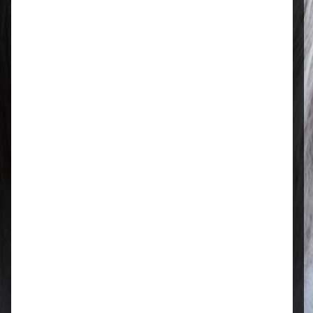
Regional & persönlich
Ihr Fachhandel vor Ort – zuverlässig,
nah und mit echter Leidenschaft für
Tierfutter.
Qualität, die überzeugt
Ausgewählte Futtermittel und Zubehör
für gesunde Tiere und zufriedene