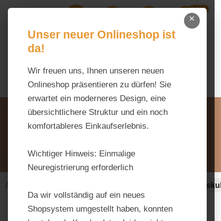
0,00 €
Zum Hauptinhalt springen
×
Ihr Warenk
Du hast 0 Produkte auf dem M
Unser neuer Onlineshop ist
da!
Wir freuen uns, Ihnen unseren neuen
Onlineshop präsentieren zu dürfen! Sie
erwartet ein moderneres Design, eine
Unsere Vorteile
übersichtlichere Struktur und ein noch
Beratung via WhatsApp:
komfortableres Einkaufserlebnis.
0176 / 99 66 31 80
Schreiben Sie uns:
Wichtiger Hinweis:
Einmalige
info@tierfutter-fischer.de
Neuregistrierung erforderlich
Alles fürs Pferd
Ergänzungsfuttermittel-alt
Muskul
Da wir vollständig auf ein neues
Shopsystem umgestellt haben, konnten
Bildergalerie überspringen