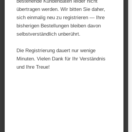
bestehende Kundendaten leider nicht
übertragen werden. Wir bitten Sie daher,
sich einmalig neu zu registrieren — Ihre
bisherigen Bestellungen bleiben davon
selbstverständlich unberührt.
Die Registrierung dauert nur wenige
Minuten. Vielen Dank für Ihr Verständnis
Eggersmann Profi Aminoral
und Ihre Treue!
Produktnummer:
TF10171.1
Hersteller:
Eggersmann
Regulärer Preis:
32,60 €
Preise inkl. MwSt. zzgl. Versandkosten
auswählen
Einheit