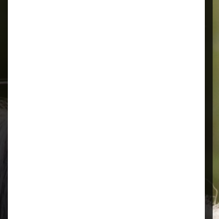
Alles für Ihr Tier
Schnelle Lieferung
Montags bis 18 Uhr bestellt, noch in
der selben Woche bis Samstag
geliefert.
Öffnungszeiten