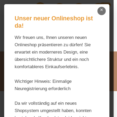
0,00 €
Zum Hauptinhalt springen
×
Ihr Warenk
Du hast 0 Produkte auf dem M
Unser neuer Onlineshop ist
da!
Wir freuen uns, Ihnen unseren neuen
Onlineshop präsentieren zu dürfen! Sie
erwartet ein moderneres Design, eine
Unsere Vorteile
übersichtlichere Struktur und ein noch
Beratung via WhatsApp:
komfortableres Einkaufserlebnis.
0176 / 99 66 31 80
Schreiben Sie uns:
Wichtiger Hinweis:
Einmalige
info@tierfutter-fischer.de
Neuregistrierung erforderlich
Da wir vollständig auf ein neues
Bildergalerie überspringen
Shopsystem umgestellt haben, konnten