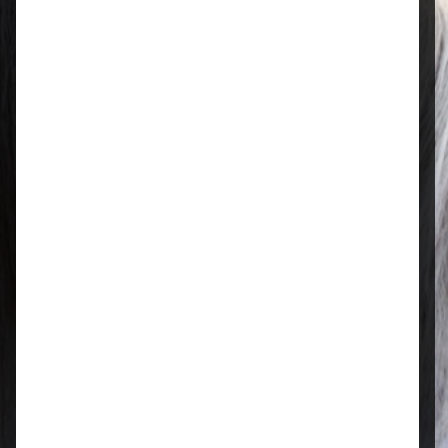
Mo–Fr: 08:00 – 17:00 Uhr | Sa: 09:00
– 13:00 Uhr
Regional & persönlich
Ihr Fachhandel vor Ort – zuverlässig,
nah und mit echter Leidenschaft für
Tierfutter.
Qualität, die überzeugt