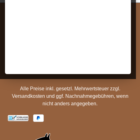
Service
Rechtliches
Widerrufsrecht
Impressum
Bestellung Widerrufen
Datenschutz
Kontakt
AGB
Barrierefreiheit
Zahlungs- und
Hinweise
Versandinformationen
Batterieentsorgung
Cookie Einstellungen
Alle Preise inkl. gesetzl. Mehrwertsteuer zzgl.
Versandkosten
und ggf. Nachnahmegebühren, wenn
nicht anders angegeben.