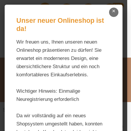
0,00 €
Zum Hauptinhalt springen
×
Ihr Warenk
Du hast 0 Produkte auf dem M
Unser neuer Onlineshop ist
da!
Wir freuen uns, Ihnen unseren neuen
Onlineshop präsentieren zu dürfen! Sie
erwartet ein moderneres Design, eine
Unsere Vorteile
übersichtlichere Struktur und ein noch
Beratung via WhatsApp:
komfortableres Einkaufserlebnis.
0176 / 99 66 31 80
Schreiben Sie uns:
Wichtiger Hinweis:
Einmalige
info@tierfutter-fischer.de
Neuregistrierung erforderlich
Stall & Weide
Bodenverbesserung
Da wir vollständig auf ein neues
Shopsystem umgestellt haben, konnten
Bildergalerie überspringen