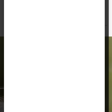
EM-1 Effektive Mikroorganismen Urlösung – EMIKO®
EM-1 auf einen Blick: fördert ein aktives und
natürliches Bodenleben unter…
Mehr
Bewertungen
Alles für Ihr Tier
Schnelle Lieferung
Montags bis 18 Uhr bestellt, noch in