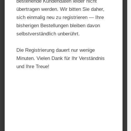
bestehende Kundendaten leider nicht
übertragen werden. Wir bitten Sie daher,
sich einmalig neu zu registrieren — Ihre
bisherigen Bestellungen bleiben davon
selbstverständlich unberührt.
Die Registrierung dauert nur wenige
Minuten. Vielen Dank für Ihr Verständnis
und Ihre Treue!
EM-1 Effektive
Mikroorganismen Urlösung –
EMIKO®
Produktnummer:
TF10141.3