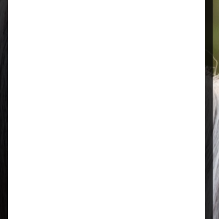
der selben Woche bis Samstag
geliefert.
Öffnungszeiten
Mo–Fr: 08:00 – 17:00 Uhr | Sa: 09:00
– 13:00 Uhr
Regional & persönlich
Ihr Fachhandel vor Ort – zuverlässig,
nah und mit echter Leidenschaft für