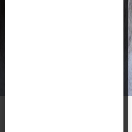
Tierfutter.
Qualität, die überzeugt
Ausgewählte Futtermittel und Zubehör
für gesunde Tiere und zufriedene
Halter.