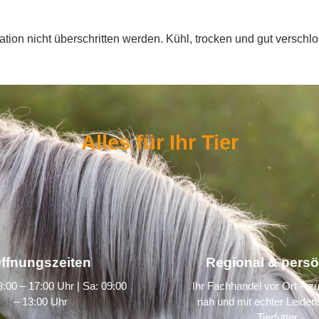
ion nicht überschritten werden. Kühl, trocken und gut verschlos
Alles für Ihr Tier
ffnungszeiten
Regional & persö
:00 – 17:00 Uhr | Sa: 09:00
Ihr Fachhandel vor Ort – zu
– 13:00 Uhr
nah und mit echter Leidens
Tierfutter.