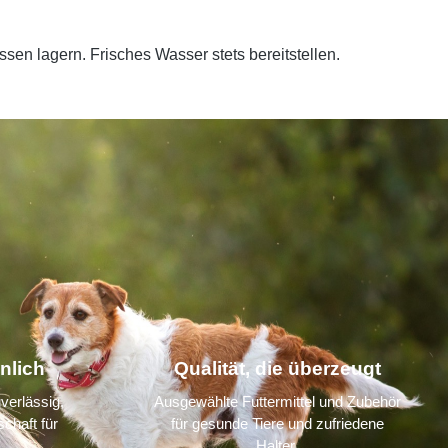
sen lagern. Frisches Wasser stets bereitstellen.
nlich
Qualität, die überzeugt
verlässig,
Ausgewählte Futtermittel und Zubehör
chaft für
für gesunde Tiere und zufriedene
Halter.