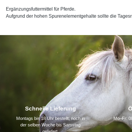
Ergänzungsfuttermittel für Pferde.
Aufgrund der hohen Spurenelementgehalte sollte die Tagesrat
Schnelle Lieferung
Ö
Montags bis 18 Uhr bestellt, noch in
Mo–Fr: 08
der selben Woche bis Samstag
geliefert.