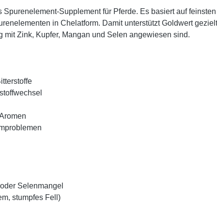
es Spurenelement-Supplement für Pferde. Es basiert auf feinste
purenelementen in Chelatform. Damit unterstützt Goldwert gezie
g mit Zink, Kupfer, Mangan und Selen angewiesen sind.
tterstoffe
stoffwechsel
e Aromen
temproblemen
- oder Selenmangel
em, stumpfes Fell)