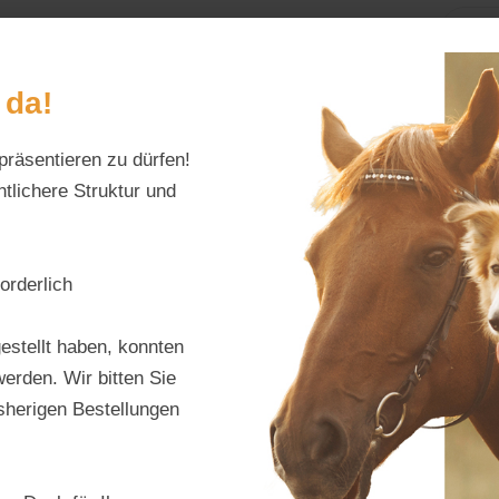
Home
Alles fürs Pf
 da!
präsentieren zu dürfen!
Schreiben Sie uns:
Öffnungszeiten:
info@tierfutter-fischer.de
Mo–Fr: 9–18 Uhr · S
tlichere Struktur und
ine & Mineralien
orderlich
Dr. W
estellt haben, konnten
Pferd
erden. Wir bitten Sie
isherigen Bestellungen
Produktnu
Hersteller:
d