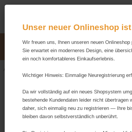
m Hauptinhalt springen
Zur Suche springen
Zur Hauptnavigation springen
Unser neuer Onlineshop ist
Unsere Vorteile
Wir freuen uns, Ihnen unseren neuen Onlineshop 
Beratung via WhatsApp:
0176 / 99 66 31 80
Sie erwartet ein moderneres Design, eine übersich
ein noch komfortableres Einkaufserlebnis.
Alles fürs Pferd
Ergänzungsfuttermittel-alt
Vitam
Wichtiger Hinweis:
Einmalige Neuregistrierung erf
Bildergalerie überspringen
Da wir vollständig auf ein neues Shopsystem umg
bestehende Kundendaten leider nicht übertragen w
daher, sich einmalig neu zu registrieren — Ihre b
bleiben davon selbstverständlich unberührt.