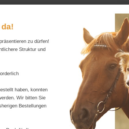
Home
Alles fürs Pf
 da!
präsentieren zu dürfen!
Schreiben Sie uns:
Öffnungszeiten:
info@tierfutter-fischer.de
Mo–Fr: 9–18 Uhr · S
tlichere Struktur und
orderlich
Dr. W
estellt haben, konnten
– Hu
erden. Wir bitten Sie
isherigen Bestellungen
Produktnu
Hersteller:
d