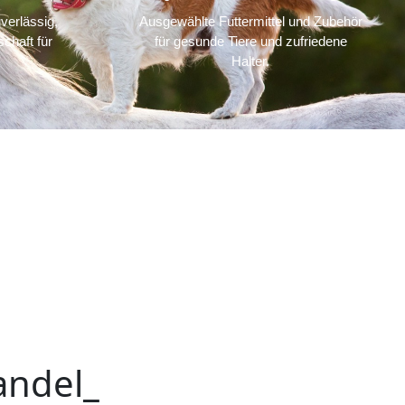
verlässig,
Ausgewählte Futtermittel und Zubehör
chaft für
für gesunde Tiere und zufriedene
Halter.