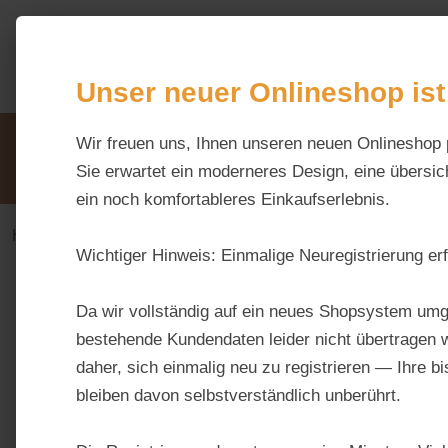
m Hauptinhalt springen
Zur Suche springen
Zur Hauptnavigation springen
Unser neuer Onlineshop ist
Unsere Vorteile
Wir freuen uns, Ihnen unseren neuen Onlineshop 
Beratung via WhatsApp:
0176 / 99 66 31 80
Sie erwartet ein moderneres Design, eine übersich
ein noch komfortableres Einkaufserlebnis.
Haus & Hoftiere
Hunde
Wichtiger Hinweis:
Einmalige Neuregistrierung erf
Bildergalerie überspringen
Da wir vollständig auf ein neues Shopsystem umg
bestehende Kundendaten leider nicht übertragen w
daher, sich einmalig neu zu registrieren — Ihre b
bleiben davon selbstverständlich unberührt.