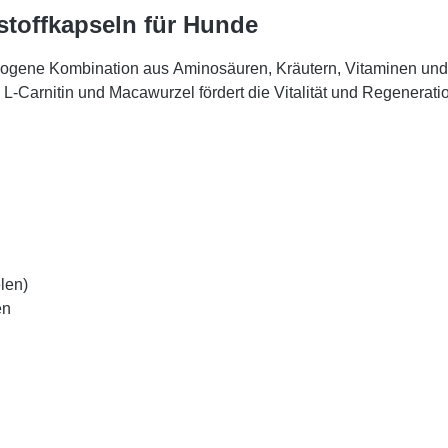
lstoffkapseln für Hunde
ewogene Kombination aus
Aminosäuren, Kräutern, Vitaminen und 
,
L-Carnitin
und
Macawurzel
fördert die Vitalität und Regenerati
len)
en