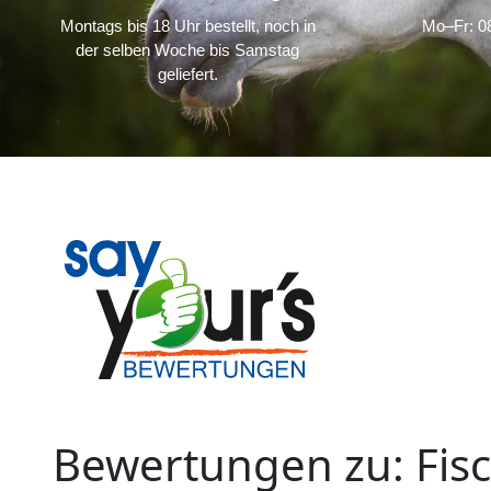
Montags bis 18 Uhr bestellt, noch in
Mo–Fr: 08
der selben Woche bis Samstag
geliefert.