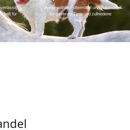
verlässig,
Ausgewählte Futtermittel und Zubehör
chaft für
für gesunde Tiere und zufriedene
Halter.