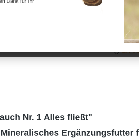
en Dank für Ihr
Preise inkl. Mw
Produkt 
Zum Mer
uch Nr. 1 Alles fließt"
 – Mineralisches Ergänzungsfutter