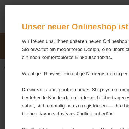
m Hauptinhalt springen
Zur Suche springen
Zur Hauptnavigation springen
Unser neuer Onlineshop ist
Unsere Vorteile
Wir freuen uns, Ihnen unseren neuen Onlineshop 
Beratung via WhatsApp:
0176 / 99 66 31 80
Sie erwartet ein moderneres Design, eine übersich
ein noch komfortableres Einkaufserlebnis.
Alles fürs Pferd
Ergänzungsfuttermittel-alt
Musku
Wichtiger Hinweis:
Einmalige Neuregistrierung erf
Bildergalerie überspringen
Da wir vollständig auf ein neues Shopsystem umg
bestehende Kundendaten leider nicht übertragen w
daher, sich einmalig neu zu registrieren — Ihre b
bleiben davon selbstverständlich unberührt.