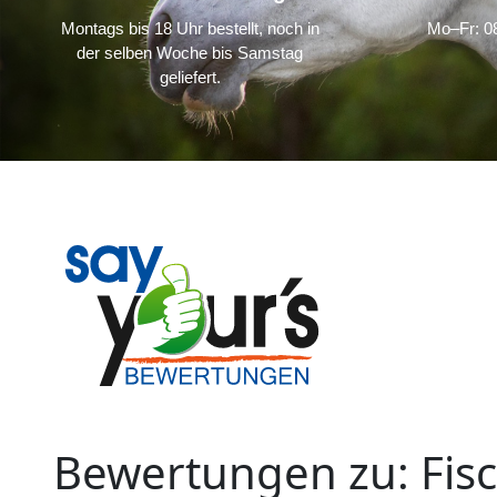
Montags bis 18 Uhr bestellt, noch in
Mo–Fr: 08
der selben Woche bis Samstag
geliefert.