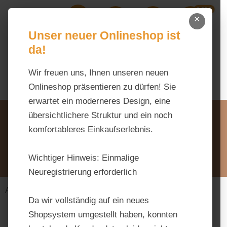
0,00 €
Zum Hauptinhalt springen
×
Ihr Warenk
Du hast 0 Produkte auf dem M
Unser neuer Onlineshop ist
da!
Wir freuen uns, Ihnen unseren neuen
Onlineshop präsentieren zu dürfen! Sie
erwartet ein moderneres Design, eine
Unsere Vorteile
übersichtlichere Struktur und ein noch
Beratung via WhatsApp:
komfortableres Einkaufserlebnis.
0176 / 99 66 31 80
Schreiben Sie uns:
Wichtiger Hinweis:
Einmalige
info@tierfutter-fischer.de
Neuregistrierung erforderlich
Alles fürs Pferd
Futtermittel
Sport
Da wir vollständig auf ein neues
Shopsystem umgestellt haben, konnten
Bildergalerie überspringen