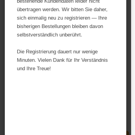
bestehende Kundendaten leider nicht
übertragen werden. Wir bitten Sie daher,
sich einmalig neu zu registrieren — Ihre
bisherigen Bestellungen bleiben davon
selbstverständlich unberührt.
Die Registrierung dauert nur wenige
Minuten. Vielen Dank für Ihr Verständnis
und Ihre Treue!
Dodson & Horrell ERS Cubes
Produktnummer:
DH1023
Hersteller:
Dodson & Horrell
Regulärer Preis:
35,50 €
Preise inkl. MwSt. zzgl. Versandkosten