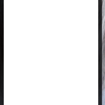
Regional & persönlich
Ihr Fachhandel vor Ort – zuverlässig,
nah und mit echter Leidenschaft für
Tierfutter.
Qualität, die überzeugt
Ausgewählte Futtermittel und Zubehör
für gesunde Tiere und zufriedene