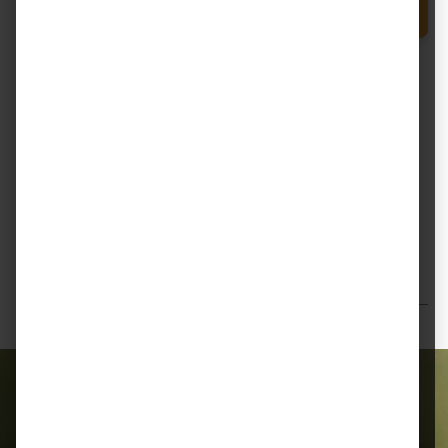
Produkt Anzahl: Gib den gewünschten Wert e
In den Warenkorb
Sack
Zum Merkzettel hinzufügen
Beschreibung
Dodson & Horrell ERS Cubes – stärkearmes
Leistungsfutter für sensible Sportpferde Dodson &
Horrell ERS Cubes sind ei…
Mehr
Bewertungen
Alles für Ihr Tier