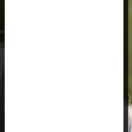
Schnelle Lieferung
Montags bis 18 Uhr bestellt, noch in
der selben Woche bis Samstag
geliefert.
Öffnungszeiten
Mo–Fr: 08:00 – 17:00 Uhr | Sa: 09:00
– 13:00 Uhr