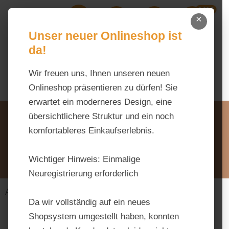
0,00 €
Zum Hauptinhalt springen
×
Ihr Warenk
Du hast 0 Produkte auf dem M
Unser neuer Onlineshop ist
da!
Wir freuen uns, Ihnen unseren neuen
Onlineshop präsentieren zu dürfen! Sie
erwartet ein moderneres Design, eine
Unsere Vorteile
übersichtlichere Struktur und ein noch
Beratung via WhatsApp:
komfortableres Einkaufserlebnis.
0176 / 99 66 31 80
Schreiben Sie uns:
Wichtiger Hinweis:
Einmalige
info@tierfutter-fischer.de
Neuregistrierung erforderlich
Alles fürs Pferd
Futtermittel
Mash
Da wir vollständig auf ein neues
Shopsystem umgestellt haben, konnten
Bildergalerie überspringen