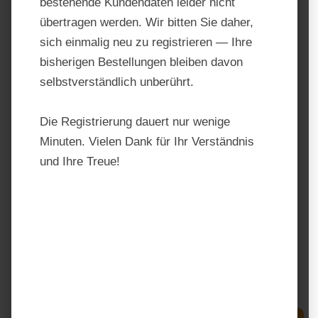
bestehende Kundendaten leider nicht
übertragen werden. Wir bitten Sie daher,
sich einmalig neu zu registrieren — Ihre
bisherigen Bestellungen bleiben davon
selbstverständlich unberührt.
Die Registrierung dauert nur wenige
Minuten. Vielen Dank für Ihr Verständnis
und Ihre Treue!
Deukavallo Apfelmash
Produktnummer:
200535
Hersteller:
Deukavallo
Regulärer Preis:
19,20 €
Preise inkl. MwSt. zzgl. Versandkosten