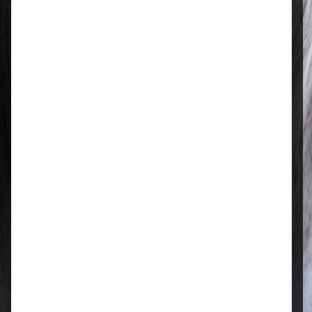
Regional & persönlich
Ihr Fachhandel vor Ort – zuverlässig,
nah und mit echter Leidenschaft für
Tierfutter.
Qualität, die überzeugt
Ausgewählte Futtermittel und Zubehör
für gesunde Tiere und zufriedene