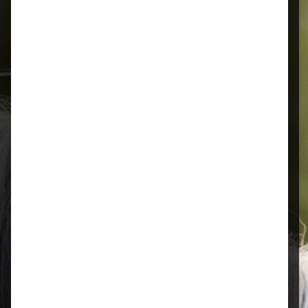
Schnelle Lieferung
Montags bis 18 Uhr bestellt, noch in
der selben Woche bis Samstag
geliefert.
Öffnungszeiten
Mo–Fr: 08:00 – 17:00 Uhr | Sa: 09:00
– 13:00 Uhr