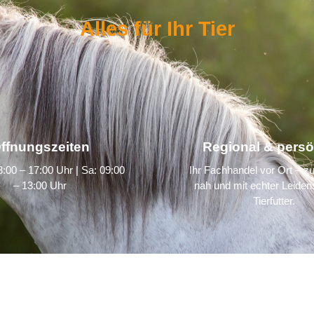
Alles für Ihr Tier
ffnungszeiten
Regional & persö
:00 – 17:00 Uhr | Sa: 09:00
Ihr Fachhandel vor Ort – zu
– 13:00 Uhr
nah und mit echter Leidens
Tierfutter.