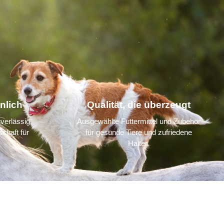
nlich
Qualität, die überzeugt
verlässig,
Ausgewählte Futtermittel und Zubehör
chaft für
für gesunde Tiere und zufriedene
Halter.