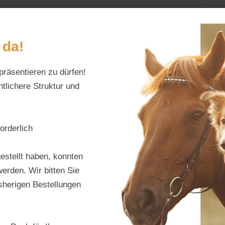
Home
Alles fürs Pf
 da!
präsentieren zu dürfen!
Schreiben Sie uns:
Öffnungszeiten:
info@tierfutter-fischer.de
Mo–Fr: 9–18 Uhr · S
tlichere Struktur und
orderlich
Deuk
estellt haben, konnten
erden. Wir bitten Sie
Produktnu
isherigen Bestellungen
Hersteller:
D
Regulärer Pr
21,40 