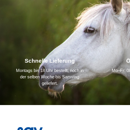
Schnelle Lieferung
Ö
Montags bis 18 Uhr bestellt, noch in
Mo–Fr: 08
der selben Woche bis Samstag
geliefert.