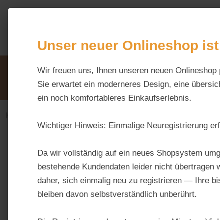
m Hauptinhalt springen
Zur Suche springen
Zur Hauptnavigation springen
Unser neuer Onlineshop ist
Unsere Vorteile
Wir freuen uns, Ihnen unseren neuen Onlineshop 
Beratung via WhatsApp:
0176 / 99 66 31 80
Sie erwartet ein moderneres Design, eine übersich
ein noch komfortableres Einkaufserlebnis.
Haus & Hoftiere
Geflügel
Hühner
Wichtiger Hinweis:
Einmalige Neuregistrierung erf
Bildergalerie überspringen
Da wir vollständig auf ein neues Shopsystem umg
bestehende Kundendaten leider nicht übertragen w
daher, sich einmalig neu zu registrieren — Ihre b
bleiben davon selbstverständlich unberührt.