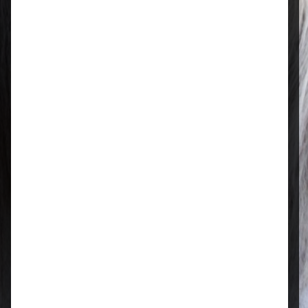
Mo–Fr: 08:00 – 17:00 Uhr | Sa: 09:00
– 13:00 Uhr
Regional & persönlich
Ihr Fachhandel vor Ort – zuverlässig,
nah und mit echter Leidenschaft für
Tierfutter.
Qualität, die überzeugt