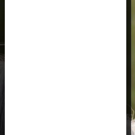
Alles für Ihr Tier
Schnelle Lieferung
Montags bis 18 Uhr bestellt, noch in
der selben Woche bis Samstag
geliefert.
Öffnungszeiten