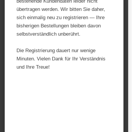
bestehende Kundendaten leider nicht
übertragen werden. Wir bitten Sie daher,
sich einmalig neu zu registrieren — Ihre
bisherigen Bestellungen bleiben davon
selbstverständlich unberührt.
Die Registrierung dauert nur wenige
Minuten. Vielen Dank für Ihr Verständnis
und Ihre Treue!
Derby Rübenschnitzel
melassefrei
Produktnummer:
TF10167
Hersteller:
Derby
Regulärer Preis:
19,99 €
Preise inkl. MwSt. zzgl. Versandkosten