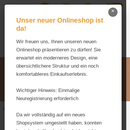
0,00 €
Zum Hauptinhalt springen
×
Ihr Warenk
Du hast 0 Produkte auf dem M
Unser neuer Onlineshop ist
da!
Wir freuen uns, Ihnen unseren neuen
Onlineshop präsentieren zu dürfen! Sie
erwartet ein moderneres Design, eine
Unsere Vorteile
übersichtlichere Struktur und ein noch
Beratung via WhatsApp:
komfortableres Einkaufserlebnis.
0176 / 99 66 31 80
Schreiben Sie uns:
Wichtiger Hinweis:
Einmalige
info@tierfutter-fischer.de
Neuregistrierung erforderlich
Alles fürs Pferd
Ergänzungsfuttermittel
Da wir vollständig auf ein neues
Shopsystem umgestellt haben, konnten
Bildergalerie überspringen