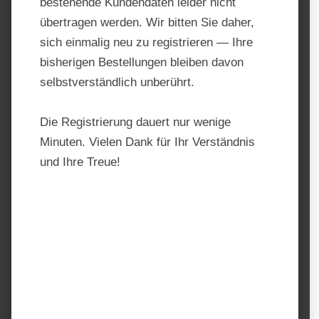
bestehende Kundendaten leider nicht
übertragen werden. Wir bitten Sie daher,
sich einmalig neu zu registrieren — Ihre
bisherigen Bestellungen bleiben davon
selbstverständlich unberührt.
Die Registrierung dauert nur wenige
Minuten. Vielen Dank für Ihr Verständnis
und Ihre Treue!
Derby Müsli Sticks
Produktnummer:
TF10166
Hersteller:
Derby
Regulärer Preis:
18,69 €