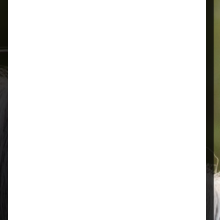
Schnelle Lieferung
Montags bis 18 Uhr bestellt, noch in
der selben Woche bis Samstag
geliefert.
Öffnungszeiten
Mo–Fr: 08:00 – 17:00 Uhr | Sa: 09:00
– 13:00 Uhr