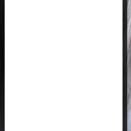
Regional & persönlich
Ihr Fachhandel vor Ort – zuverlässig,
nah und mit echter Leidenschaft für
Tierfutter.
Qualität, die überzeugt
Ausgewählte Futtermittel und Zubehör
für gesunde Tiere und zufriedene