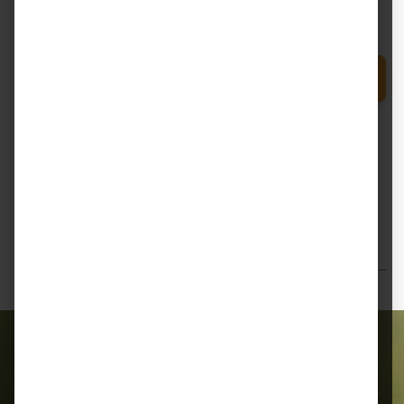
Preise inkl. MwSt. zzgl. Versandkosten
Produkt Anzahl: Gib den gewünschten Wert e
In den Warenkorb
Sack
Zum Merkzettel hinzufügen
Beschreibung
Bewertungen
Alles für Ihr Tier