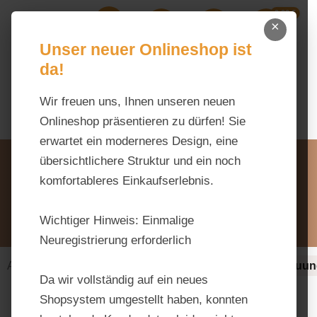
0,00 €
Zum Hauptinhalt springen
×
Ihr Warenk
Du hast 0 Produkte auf dem M
Unser neuer Onlineshop ist
da!
Wir freuen uns, Ihnen unseren neuen
Onlineshop präsentieren zu dürfen! Sie
erwartet ein moderneres Design, eine
Unsere Vorteile
übersichtlichere Struktur und ein noch
Beratung via WhatsApp:
komfortableres Einkaufserlebnis.
0176 / 99 66 31 80
Schreiben Sie uns:
Wichtiger Hinweis:
Einmalige
info@tierfutter-fischer.de
Neuregistrierung erforderlich
Alles fürs Pferd
Ergänzungsfuttermittel
Verdauun
Da wir vollständig auf ein neues
Shopsystem umgestellt haben, konnten
Bildergalerie überspringen