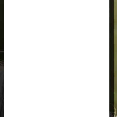
Alles für Ihr Tier
Schnelle Lieferung
Montags bis 18 Uhr bestellt, noch in
der selben Woche bis Samstag
geliefert.