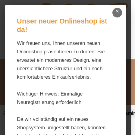
0,00 €
Zum Hauptinhalt springen
×
Ihr Warenk
Du hast 0 Produkte auf dem M
Unser neuer Onlineshop ist
da!
Wir freuen uns, Ihnen unseren neuen
Onlineshop präsentieren zu dürfen! Sie
erwartet ein moderneres Design, eine
Unsere Vorteile
übersichtlichere Struktur und ein noch
Beratung via WhatsApp:
komfortableres Einkaufserlebnis.
0176 / 99 66 31 80
Schreiben Sie uns:
Wichtiger Hinweis:
Einmalige
info@tierfutter-fischer.de
Neuregistrierung erforderlich
Alles fürs Pferd
Ergänzungsfuttermittel-alt
Vitami
Da wir vollständig auf ein neues
Shopsystem umgestellt haben, konnten
Bildergalerie überspringen