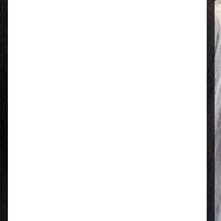
Öffnungszeiten
Mo–Fr: 08:00 – 17:00 Uhr | Sa: 09:00
– 13:00 Uhr
Regional & persönlich
Ihr Fachhandel vor Ort – zuverlässig,
nah und mit echter Leidenschaft für
Tierfutter.