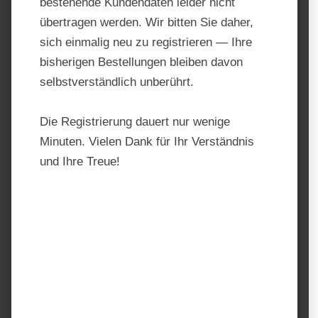
bestehende Kundendaten leider nicht
übertragen werden. Wir bitten Sie daher,
sich einmalig neu zu registrieren — Ihre
bisherigen Bestellungen bleiben davon
selbstverständlich unberührt.
Die Registrierung dauert nur wenige
Minuten. Vielen Dank für Ihr Verständnis
und Ihre Treue!
Derby Mineral-Pellets
Produktnummer:
DER1045.1
Hersteller:
Derby
Regulärer Preis:
30,50 €
Preise inkl. MwSt. zzgl. Versandkosten
auswählen
Einheit