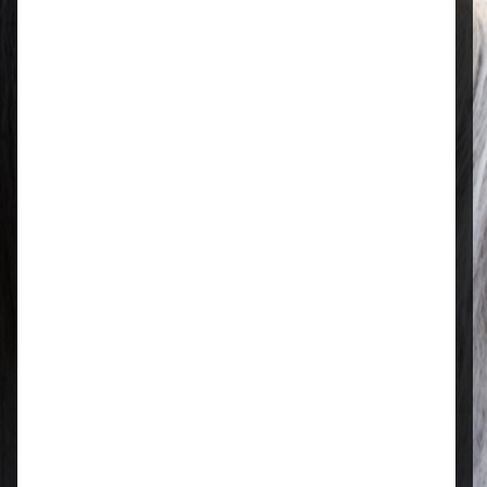
Öffnungszeiten
Mo–Fr: 08:00 – 17:00 Uhr | Sa: 09:00
– 13:00 Uhr
Regional & persönlich
Ihr Fachhandel vor Ort – zuverlässig,
nah und mit echter Leidenschaft für
Tierfutter.
Qualität, die überzeugt