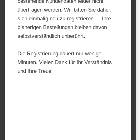
bestehende Kundendaten leider nicht
übertragen werden. Wir bitten Sie daher,
sich einmalig neu zu registrieren — Ihre
bisherigen Bestellungen bleiben davon
selbstverständlich unberührt.
Die Registrierung dauert nur wenige
Minuten. Vielen Dank für Ihr Verständnis
und Ihre Treue!
Derby Mash
Produktnummer:
TF10164.1
Hersteller:
Derby
Regulärer Preis:
15,30 €
Preise inkl. MwSt. zzgl. Versandkosten
auswählen
Einheit