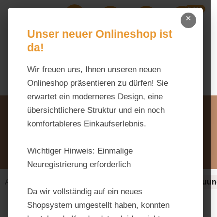
0,00 €
Zum Hauptinhalt springen
×
Ihr Warenk
Du hast 0 Produkte auf dem M
Unser neuer Onlineshop ist
da!
Wir freuen uns, Ihnen unseren neuen
Onlineshop präsentieren zu dürfen! Sie
erwartet ein moderneres Design, eine
Unsere Vorteile
übersichtlichere Struktur und ein noch
Beratung via WhatsApp:
komfortableres Einkaufserlebnis.
0176 / 99 66 31 80
Schreiben Sie uns:
Wichtiger Hinweis:
Einmalige
info@tierfutter-fischer.de
Neuregistrierung erforderlich
Alles fürs Pferd
Ergänzungsfuttermittel
Verdauun
Da wir vollständig auf ein neues
Shopsystem umgestellt haben, konnten
Bildergalerie überspringen