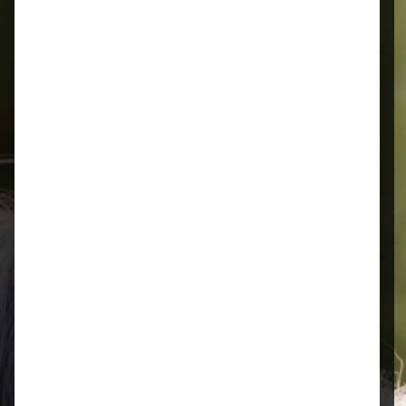
Alles für Ihr Tier
Schnelle Lieferung
Montags bis 18 Uhr bestellt, noch in
der selben Woche bis Samstag
geliefert.