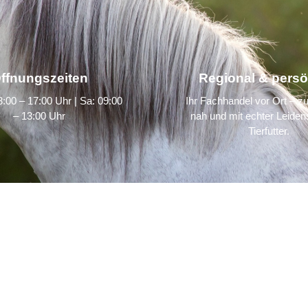
ffnungszeiten
Regional & persö
:00 – 17:00 Uhr | Sa: 09:00
Ihr Fachhandel vor Ort – zu
– 13:00 Uhr
nah und mit echter Leidens
Tierfutter.