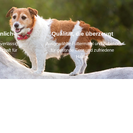
nlich
Qualität, die überzeugt
verlässig,
Ausgewählte Futtermittel und Zubehör
chaft für
für gesunde Tiere und zufriedene
Halter.