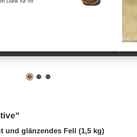
en Dank für Ihr
Preise inkl. Mw
Produkt 
Zum Mer
tive"
t und glänzendes Fell (1,5 kg)