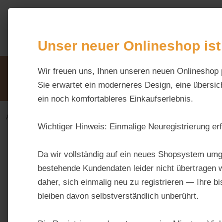
m Hauptinhalt springen
Zur Suche springen
Zur Hauptnavigation springen
Unser neuer Onlineshop ist
Unsere Vorteile
Wir freuen uns, Ihnen unseren neuen Onlineshop 
Beratung via WhatsApp:
0176 / 99 66 31 80
Sie erwartet ein moderneres Design, eine übersich
ein noch komfortableres Einkaufserlebnis.
Alles fürs Pferd
Ergänzungsfuttermittel-alt
Haut 
Wichtiger Hinweis:
Einmalige Neuregistrierung erf
Bildergalerie überspringen
Da wir vollständig auf ein neues Shopsystem umg
bestehende Kundendaten leider nicht übertragen w
daher, sich einmalig neu zu registrieren — Ihre b
bleiben davon selbstverständlich unberührt.