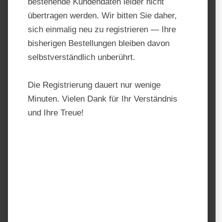
bestehende Kundendaten leider nicht
übertragen werden. Wir bitten Sie daher,
sich einmalig neu zu registrieren — Ihre
bisherigen Bestellungen bleiben davon
selbstverständlich unberührt.
Die Registrierung dauert nur wenige
Minuten. Vielen Dank für Ihr Verständnis
und Ihre Treue!
Bandisolator für T-Post – 25
Stück
Produktnummer:
441183 s
Hersteller:
AKO – Weidezaun
Regulärer Preis:
11,11 €
Preise inkl. MwSt. zzgl. Versandkosten