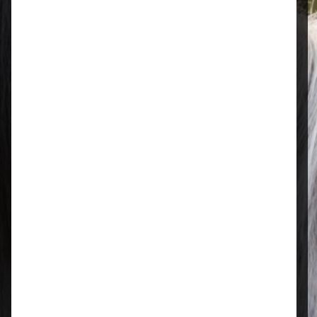
Öffnungszeiten
Mo–Fr: 08:00 – 17:00 Uhr | Sa: 09:00
– 13:00 Uhr
Regional & persönlich
Ihr Fachhandel vor Ort – zuverlässig,
nah und mit echter Leidenschaft für
Tierfutter.