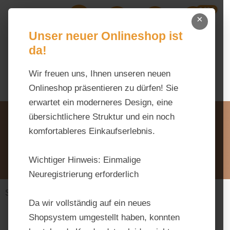
0,00 €
Zum Hauptinhalt springen
×
Ihr Warenk
Du hast 0 Produkte auf dem M
Unser neuer Onlineshop ist
da!
Wir freuen uns, Ihnen unseren neuen
Onlineshop präsentieren zu dürfen! Sie
erwartet ein moderneres Design, eine
Unsere Vorteile
übersichtlichere Struktur und ein noch
Beratung via WhatsApp:
komfortableres Einkaufserlebnis.
0176 / 99 66 31 80
Schreiben Sie uns:
Wichtiger Hinweis:
Einmalige
info@tierfutter-fischer.de
Neuregistrierung erforderlich
Stall & Weide
Zaunmaterial
Da wir vollständig auf ein neues
Shopsystem umgestellt haben, konnten
Bildergalerie überspringen