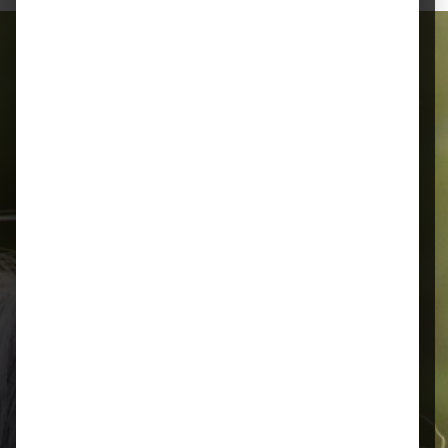
Alles für Ihr Tier
Schnelle Lieferung
Montags bis 18 Uhr bestellt, noch in
der selben Woche bis Samstag
geliefert.