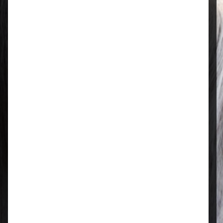
Öffnungszeiten
Mo–Fr: 08:00 – 17:00 Uhr | Sa: 09:00
– 13:00 Uhr
Regional & persönlich
Ihr Fachhandel vor Ort – zuverlässig,
nah und mit echter Leidenschaft für
Tierfutter.