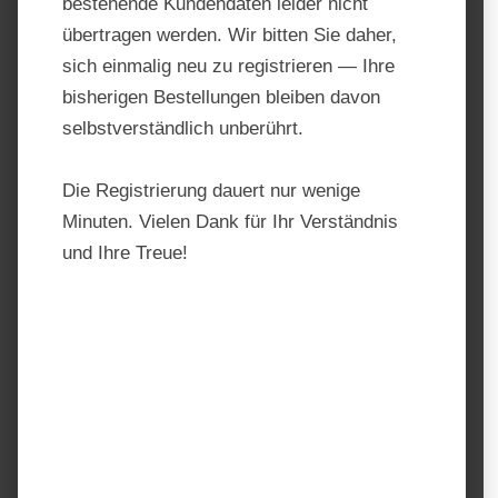
bestehende Kundendaten leider nicht
übertragen werden. Wir bitten Sie daher,
sich einmalig neu zu registrieren — Ihre
bisherigen Bestellungen bleiben davon
selbstverständlich unberührt.
Die Registrierung dauert nur wenige
Minuten. Vielen Dank für Ihr Verständnis
und Ihre Treue!
Agrobs Pre Alpin Compact
Produktnummer:
AGR1006
Hersteller:
AGROBS
Regulärer Preis:
22,90 €