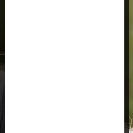
Alles für Ihr Tier
Schnelle Lieferung
Montags bis 18 Uhr bestellt, noch in
der selben Woche bis Samstag
geliefert.