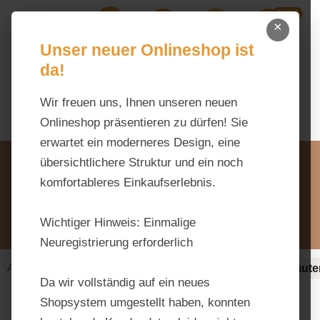
0,00 €
Zum Hauptinhalt springen
×
Ihr Warenk
Du hast 0 Produkte auf dem M
Unser neuer Onlineshop ist
da!
Wir freuen uns, Ihnen unseren neuen
Onlineshop präsentieren zu dürfen! Sie
erwartet ein moderneres Design, eine
Unsere Vorteile
übersichtlichere Struktur und ein noch
Beratung via WhatsApp:
komfortableres Einkaufserlebnis.
0176 / 99 66 31 80
Schreiben Sie uns:
Wichtiger Hinweis:
Einmalige
info@tierfutter-fischer.de
Neuregistrierung erforderlich
Alles fürs Pferd
Ergänzungsfuttermittel-alt
Kräute
Da wir vollständig auf ein neues
Shopsystem umgestellt haben, konnten
Bildergalerie überspringen