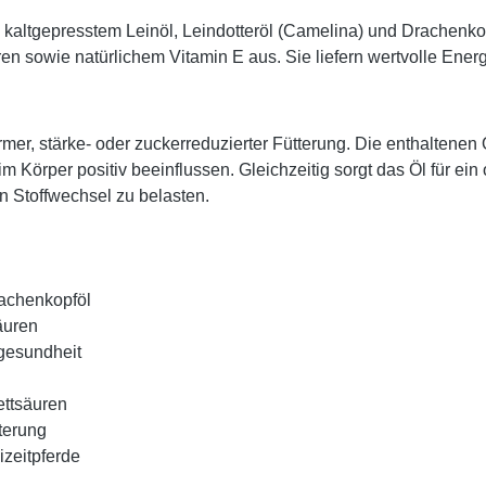
s
kaltgepresstem Leinöl, Leindotteröl (Camelina)
und
Drachenkop
ren
sowie
natürlichem Vitamin E
aus. Sie liefern wertvolle Ener
mer, stärke- oder zuckerreduzierter Fütterung
. Die enthaltenen
Körper positiv beeinflussen. Gleichzeitig sorgt das Öl für ei
en Stoffwechsel zu belasten.
rachenkopföl
äuren
lgesundheit
ettsäuren
tterung
izeitpferde