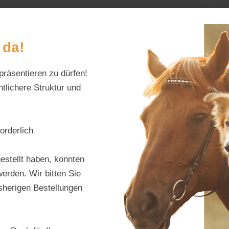
Home
Alles fürs Pf
 da!
präsentieren zu dürfen!
Schreiben Sie uns:
Öffnungszeiten:
info@tierfutter-fischer.de
Mo–Fr: 9–18 Uhr · S
tlichere Struktur und
& Fell
orderlich
Agro
estellt haben, konnten
erden. Wir bitten Sie
Produktnu
isherigen Bestellungen
Hersteller:
Regulärer Pr
39,60 