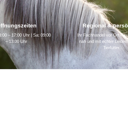
ffnungszeiten
Regional & persö
:00 – 17:00 Uhr | Sa: 09:00
Ihr Fachhandel vor Ort – zu
– 13:00 Uhr
nah und mit echter Leidens
Tierfutter.