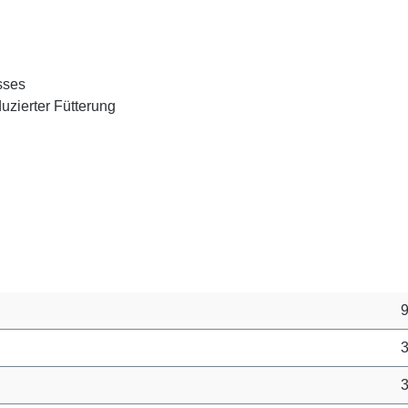
sses
uzierter Fütterung
3