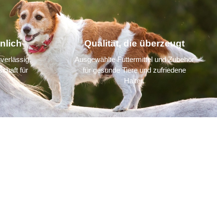
nlich
Qualität, die überzeugt
verlässig,
Ausgewählte Futtermittel und Zubehör
chaft für
für gesunde Tiere und zufriedene
Halter.