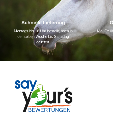
Schnelle Lieferung
Ö
Montags bis 18 Uhr bestellt, noch in
Mo–Fr: 08
der selben Woche bis Samstag
geliefert.