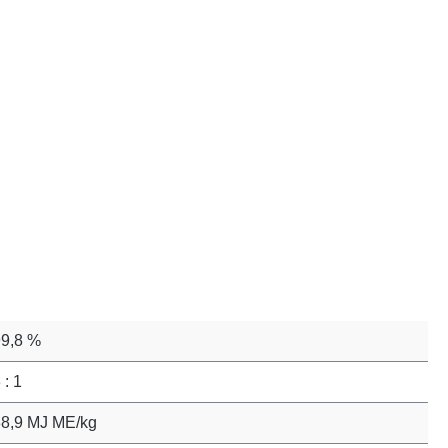
99,8 %
 : 1
38,9 MJ ME/kg