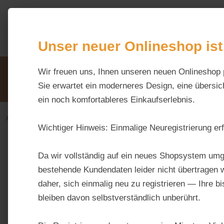
m Hauptinhalt springen
Zur Suche springen
Zur Hauptnavigation springen
Unser neuer Onlineshop ist
Unsere Vorteile
Wir freuen uns, Ihnen unseren neuen Onlineshop 
Beratung via WhatsApp:
0176 / 99 66 31 80
Sie erwartet ein moderneres Design, eine übersich
ein noch komfortableres Einkaufserlebnis.
Alles fürs Pferd
Ergänzungsfuttermittel-alt
Haut 
Wichtiger Hinweis:
Einmalige Neuregistrierung erf
Bildergalerie überspringen
Da wir vollständig auf ein neues Shopsystem umg
bestehende Kundendaten leider nicht übertragen w
daher, sich einmalig neu zu registrieren — Ihre b
bleiben davon selbstverständlich unberührt.