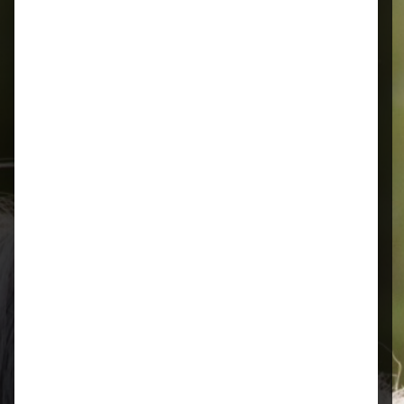
Alles für Ihr Tier
Schnelle Lieferung
Montags bis 18 Uhr bestellt, noch in
der selben Woche bis Samstag
geliefert.