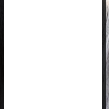
Öffnungszeiten
Mo–Fr: 08:00 – 17:00 Uhr | Sa: 09:00
– 13:00 Uhr
Regional & persönlich
Ihr Fachhandel vor Ort – zuverlässig,
nah und mit echter Leidenschaft für
Tierfutter.