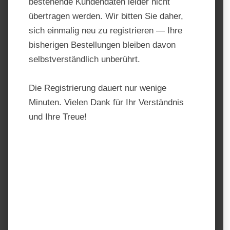
bestehende Kundendaten leider nicht
übertragen werden. Wir bitten Sie daher,
sich einmalig neu zu registrieren — Ihre
bisherigen Bestellungen bleiben davon
selbstverständlich unberührt.
Die Registrierung dauert nur wenige
Minuten. Vielen Dank für Ihr Verständnis
und Ihre Treue!
Agrobs Grünhafer
Produktnummer:
AGR1017
Hersteller:
AGROBS
Regulärer Preis:
23,00 €