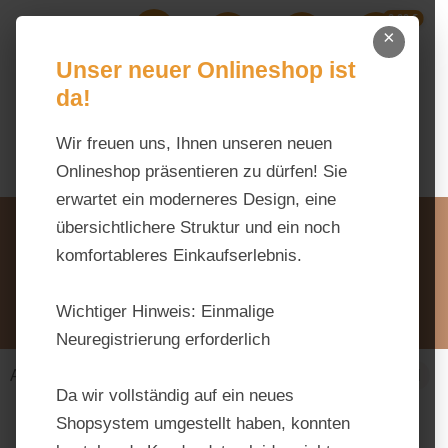
0,00 €
Zum Hauptinhalt springen
×
Ihr Warenk
Du hast 0 Produkte auf dem M
Unser neuer Onlineshop ist
da!
Wir freuen uns, Ihnen unseren neuen
Onlineshop präsentieren zu dürfen! Sie
erwartet ein moderneres Design, eine
Unsere Vorteile
übersichtlichere Struktur und ein noch
Beratung via WhatsApp:
komfortableres Einkaufserlebnis.
0176 / 99 66 31 80
Schreiben Sie uns:
Wichtiger Hinweis:
Einmalige
info@tierfutter-fischer.de
Neuregistrierung erforderlich
Alles fürs Pferd
Futtermittel
Einzelfuttermittel
Da wir vollständig auf ein neues
Shopsystem umgestellt haben, konnten
Bildergalerie überspringen