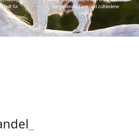
chaft für
für gesunde Tiere und zufriedene
Halter.