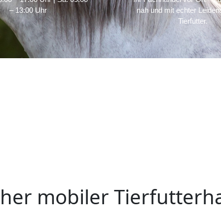
– 13:00 Uhr
nah und mit echter Leidens
Tierfutter.