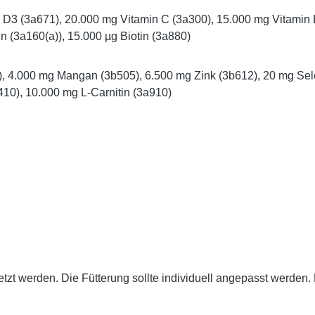
min D3 (3a671), 20.000 mg Vitamin C (3a300), 15.000 mg Vitami
n (3a160(a)), 15.000 µg Biotin (3a880)
 4.000 mg Mangan (3b505), 6.500 mg Zink (3b612), 20 mg Sele
10), 10.000 mg L-Carnitin (3a910)
etzt werden. Die Fütterung sollte individuell angepasst werden.