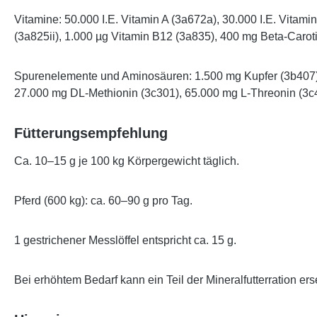
Vitamine: 50.000 I.E. Vitamin A (3a672a), 30.000 I.E. Vita
(3a825ii), 1.000 µg Vitamin B12 (3a835), 400 mg Beta-Caroti
Spurenelemente und Aminosäuren: 1.500 mg Kupfer (3b407),
27.000 mg DL-Methionin (3c301), 65.000 mg L-Threonin (3c4
Fütterungsempfehlung
Ca. 10–15 g je 100 kg Körpergewicht täglich.
Pferd (600 kg): ca. 60–90 g pro Tag.
1 gestrichener Messlöffel entspricht ca. 15 g.
Bei erhöhtem Bedarf kann ein Teil der Mineralfutterration ers