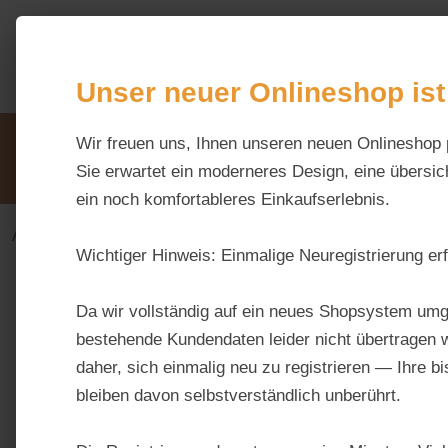
m Hauptinhalt springen
Zur Suche springen
Zur Hauptnavigation springen
Unser neuer Onlineshop ist
Unsere Vorteile
Wir freuen uns, Ihnen unseren neuen Onlineshop 
Beratung via WhatsApp:
0176 / 99 66 31 80
Sie erwartet ein moderneres Design, eine übersich
ein noch komfortableres Einkaufserlebnis.
Alles fürs Pferd
Ergänzungsfuttermittel-alt
Aufba
Wichtiger Hinweis:
Einmalige Neuregistrierung erf
Bildergalerie überspringen
Da wir vollständig auf ein neues Shopsystem umg
bestehende Kundendaten leider nicht übertragen w
daher, sich einmalig neu zu registrieren — Ihre b
bleiben davon selbstverständlich unberührt.