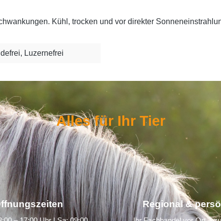
hwankungen. Kühl, trocken und vor direkter Sonneneinstrahlun
defrei, Luzernefrei
Alles für Ihr Tier
ffnungszeiten
Regional & persö
:00 – 17:00 Uhr | Sa: 09:00
Ihr Fachhandel vor Ort – zu