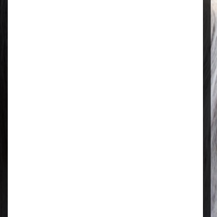
Öffnungszeiten
Mo–Fr: 08:00 – 17:00 Uhr | Sa: 09:00
– 13:00 Uhr
Regional & persönlich
Ihr Fachhandel vor Ort – zuverlässig,
nah und mit echter Leidenschaft für
Tierfutter.