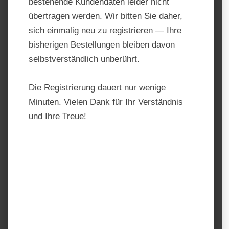
bestehende Kundendaten leider nicht
übertragen werden. Wir bitten Sie daher,
sich einmalig neu zu registrieren — Ihre
bisherigen Bestellungen bleiben davon
selbstverständlich unberührt.
Die Registrierung dauert nur wenige
Minuten. Vielen Dank für Ihr Verständnis
und Ihre Treue!
Agrobs AlpenHeu
Produktnummer:
AGR1004
Hersteller:
AGROBS
Regulärer Preis:
16,40 €