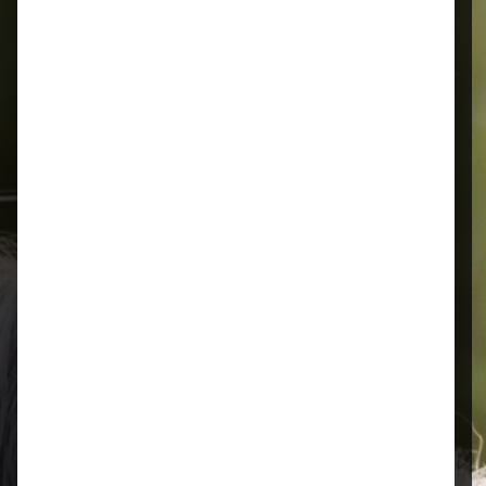
Alles für Ihr Tier
Schnelle Lieferung
Montags bis 18 Uhr bestellt, noch in
der selben Woche bis Samstag
geliefert.