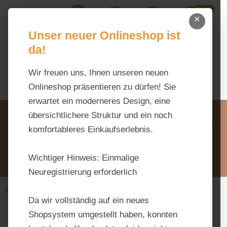
0,00 €
Zum Hauptinhalt springen
×
Ihr Warenk
Du hast 0 Produkte auf dem M
Unser neuer Onlineshop ist
da!
Wir freuen uns, Ihnen unseren neuen
Onlineshop präsentieren zu dürfen! Sie
erwartet ein moderneres Design, eine
Unsere Vorteile
übersichtlichere Struktur und ein noch
Beratung via WhatsApp:
komfortableres Einkaufserlebnis.
0176 / 99 66 31 80
Schreiben Sie uns:
Wichtiger Hinweis:
Einmalige
info@tierfutter-fischer.de
Neuregistrierung erforderlich
Alles fürs Pferd
Futtermittel
Raufutter
Da wir vollständig auf ein neues
Shopsystem umgestellt haben, konnten
Bildergalerie überspringen