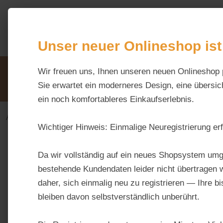
m Hauptinhalt springen
Zur Suche springen
Zur Hauptnavigation springen
Unser neuer Onlineshop ist
Unsere Vorteile
Wir freuen uns, Ihnen unseren neuen Onlineshop 
Beratung via WhatsApp:
0176 / 99 66 31 80
Sie erwartet ein moderneres Design, eine übersich
ein noch komfortableres Einkaufserlebnis.
Alles fürs Pferd
Ergänzungsfuttermittel
Gelenke
Wichtiger Hinweis:
Einmalige Neuregistrierung erf
Bildergalerie überspringen
Da wir vollständig auf ein neues Shopsystem umg
bestehende Kundendaten leider nicht übertragen w
daher, sich einmalig neu zu registrieren — Ihre b
bleiben davon selbstverständlich unberührt.