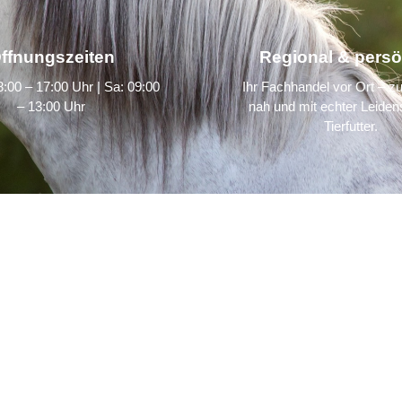
ffnungszeiten
Regional & persö
:00 – 17:00 Uhr | Sa: 09:00
Ihr Fachhandel vor Ort – zu
– 13:00 Uhr
nah und mit echter Leidens
Tierfutter.