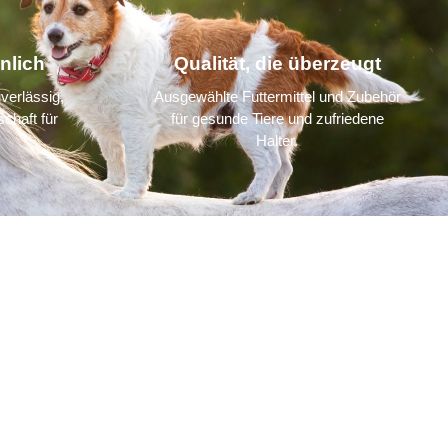
nlich
Qualität, die überzeugt
verlässig,
Ausgewählte Futtermittel und Zubehör
chaft für
für gesunde Tiere und zufriedene
Halter.