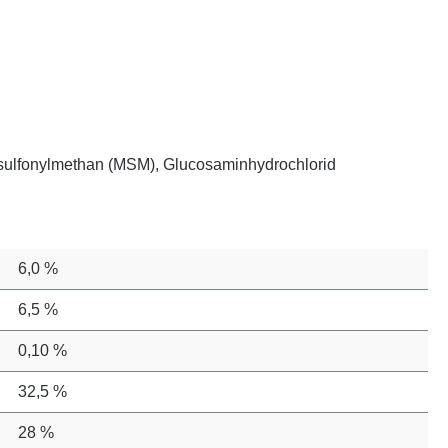
ylsulfonylmethan (MSM), Glucosaminhydrochlorid
6,0 %
6,5 %
0,10 %
32,5 %
28 %