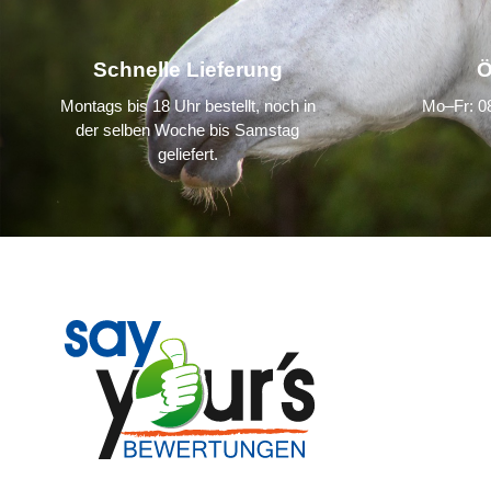
Schnelle Lieferung
Ö
Montags bis 18 Uhr bestellt, noch in
Mo–Fr: 08
der selben Woche bis Samstag
geliefert.